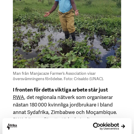
Man från Manjacaze Farmer’s Association visar
översvämningens förödelse. Foto: Crisaldo (UNAC).
I fronten för detta viktiga arbete står just
RWA
, det regionala nätverk som organiserar
nästan 180 000 kvinnliga jordbrukare i bland
annat Sydafrika, Zimbabwe och Moçambique.
RWA kämpar för att stärka kvinnliga
jordbrukares tillgång till och kontroll över land,