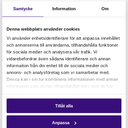
vatten och mat för att säkerställa att de får
likvärdigt starka samhälleliga förutsättningar
Samtycke
Information
Om
som män. Även
La Vía Campesina
(LVC), en
rörelse som arbetar för att stötta bönder och
urfolks rättigheter, och
Livaningo
; en
Denna webbplats använder cookies
jordbruksorganisation som bland annat arbetar
Vi använder enhetsidentifierare för att anpassa innehållet
för att främja kvinnor inom jordbruk, vittnar om
och annonserna till användarna, tillhandahålla funktioner
att översvämningarna varit förödande för de
för sociala medier och analysera vår trafik. Vi
människor man arbetar för.
vidarebefordrar även sådana identifierare och annan
information från din enhet till de sociala medier och
RWA kräver bland annat att Sydafrikas regering
annons- och analysföretag som vi samarbetar med.
ska utveckla och genomföra klimatresilienta
Dessa kan i sin tur kombinera informationen med annan
handlingsplaner i samråd med personer i de
information som du har tillhandahållit eller som de har
utsatta områdena, införa och erbjuda
samlat in när du har använt deras tjänster.
kompensation- och försäkringsmekanismer för
småskaliga odlare som förlorat sin inkomst och
Tillåt alla
att regeringen ska investera i en infrastruktur
som kan hantera extremväder. På grund av
Anpassa
klimatförändringarna kommer naturkatastrofer