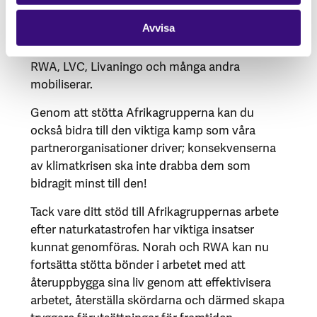
bli allt vanligare, vilket sätter extra hårda krav
på förebyggande arbete. Något som ger hopp
Avvisa
är det starka arbete och den solidaritet som
RWA, LVC, Livaningo och många andra
mobiliserar.
Genom att stötta Afrikagrupperna kan du
också bidra till den viktiga kamp som våra
partnerorganisationer driver; konsekvenserna
av klimatkrisen ska inte drabba dem som
bidragit minst till den!
Tack vare ditt stöd till Afrikagruppernas arbete
efter naturkatastrofen har viktiga insatser
kunnat genomföras. Norah och RWA kan nu
fortsätta stötta bönder i arbetet med att
återuppbygga sina liv genom att effektivisera
arbetet, återställa skördarna och därmed skapa
tryggare förutsättningar för framtiden.