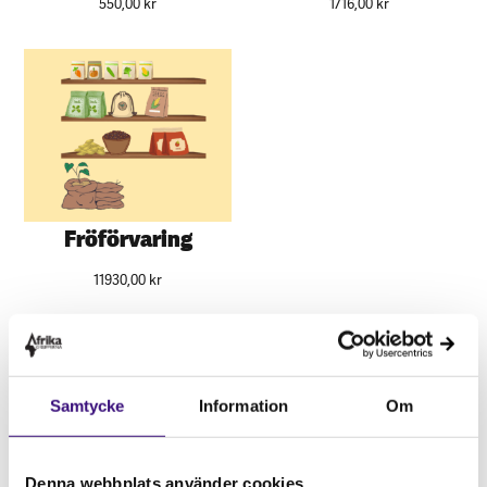
550,00
kr
1716,00
kr
Fröförvaring
11930,00
kr
Just n
u är det sommarstängt för våra fysiska
produkter. De kan beställas igen från den 10
augusti.
Samtycke
Information
Om
Denna webbplats använder cookies