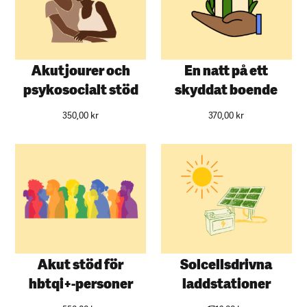
Akutjourer och
En natt på ett
psykosocialt stöd
skyddat boende
350,00
kr
370,00
kr
Akut stöd för
Solcellsdrivna
hbtqi+-personer
laddstationer