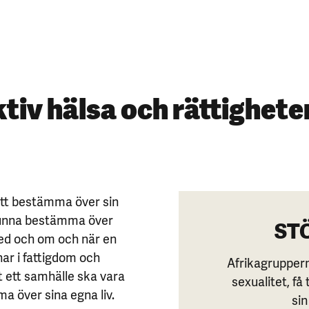
tiv hälsa och rättighete
att bestämma över sin
 kunna bestämma över
ST
med och om och när en
nar i fattigdom och
Afrikagruppern
tt ett samhälle ska vara
sexualitet, få
ma över sina egna liv.
sin