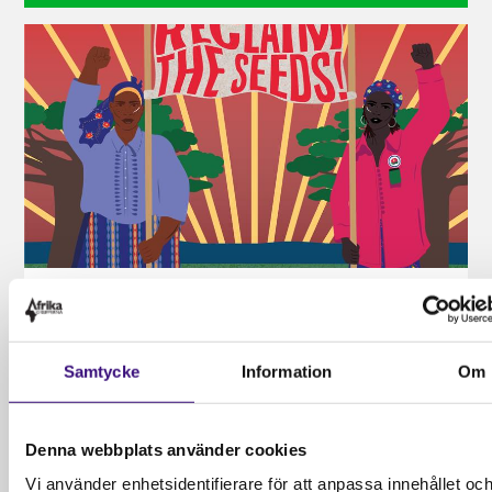
Ta del av vårt nyhetsbrev
Med vårt nyhetsbrev får du aktuell information
Samtycke
Information
Om
från vårt arbete i Sverige och södra Afrika. Du
tar del av aktuella nyheter, kampanjer och
inbjudningar till evenemang runtom i Sverige.
Denna webbplats använder cookies
Vi använder enhetsidentifierare för att anpassa innehållet oc