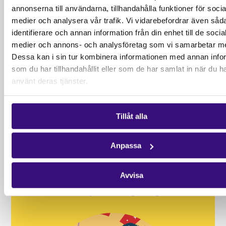
Signa upp
annonserna till användarna, tillhandahålla funktioner för socia
medier och analysera vår trafik. Vi vidarebefordrar även såd
identifierare och annan information från din enhet till de socia
medier och annons- och analysföretag som vi samarbetar m
Dessa kan i sin tur kombinera informationen med annan info
Gör skillnad varje månad!
som du har tillhandahållit eller som de har samlat in när du h
använt deras tjänster.
Det krävs inte mycket för att göra stor skillnad.
Som medlem är du med och skapar varaktig
förändring — månad efter månad. Ditt stöd kan
Tillåt alla
ge grunden till en liten odling, öppna dörrar till
utbildning eller ge rent vatten till utsatta familjer.
Anpassa
Just nu finns det människor som, med ditt stöd,
kan bygga en tryggare framtid för sina barn. Ditt
Avvisa
månatliga stöd kan bli den möjlighet de behöver
för en ljusare morgondag.