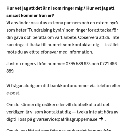
Hur vet jag att det är ni som ringer mig / Hur vet jag att
sms:et kommer från er?
Vi använder oss utav externa partners och en extern byrå
som heter “Fundraising byrån” som ringer för att tacka för
din gåva och berätta om vårt arbete. Observera att du inte
kan ringa tillbaka till numret som kontaktat dig — istället
möts du av ett telefonsvar med information
.
Just nu ringer vi från nummer: 0795 589 973 och 0721 496
889.
Vi frågar aldrig om ditt bankkontonummer via telefon eller
e-post.
Om du känner dig osäker eller vill dubbelkolla att det
verkligen är vi som kontaktat dig — tveka inte att höra av
dig till oss på
givarservice@afrikagrupperna.se
.
Om du har fått ett sms från oss brukar det komma från