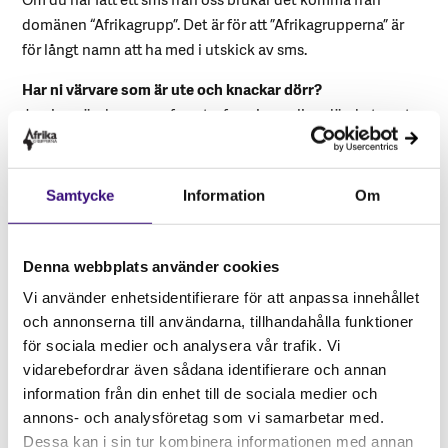
domänen “Afrikagrupp”. Det är för att ”Afrikagrupperna” är
för långt namn att ha med i utskick av sms.
Har ni värvare som är ute och knackar dörr?
Ja, vi använder oss av face-to-face-insamling där du tryggt
kan bli medlem via autogiro. Våra värvare använder
surfplattor, tar aldrig emot kontanter och du får alltid en
bekräftelse när du signerat. Läs mer här:
Länk
Samtycke
Information
Om
Medlemskap och
regelbundet givande
Denna webbplats använder cookies
Medlemsavgift
Vi använder enhetsidentifierare för att anpassa innehållet
Genom din medlemsavgift bidrar du till att täcka kostnader
och annonserna till användarna, tillhandahålla funktioner
för föreningen Afrikagrupperna. Det gäller bland annat
för sociala medier och analysera vår trafik. Vi
kostnader kopplade till organisationens årsmöte och
vidarebefordrar även sådana identifierare och annan
styrelsens arbete samt eventuellt också visst
information från din enhet till de sociala medier och
informationsarbete. En välfungerande förening utgör
annons- och analysföretag som vi samarbetar med.
grundbulten för allt det arbete som Afrikagrupperna gör, i
Dessa kan i sin tur kombinera informationen med annan