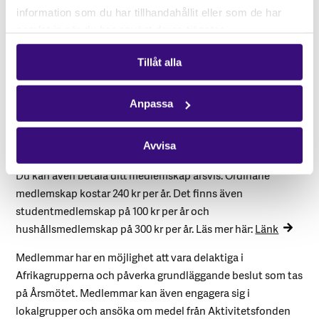
södra Afrika och i Sverige
information som du har tillhandahållit eller som de har
samlat in när du har använt deras tjänster.
Vad finns det för olika sätt att vara medlem?
Tillåt alla
Du kan vara medlem i Afrikagrupperna och stötta arbetet
för en rättvis värld genom autogiro varje månad. Du väljer
själv hur mycket du vill stötta med. 20 kr av
Anpassa
månadsbeloppet går till medlemsavgift. Registrera dig här:
Länk
Avvisa
Du kan även betala ditt medlemskap årsvis. Ordinarie
medlemskap kostar 240 kr per år. Det finns även
studentmedlemskap på 100 kr per år och
hushållsmedlemskap på 300 kr per år. Läs mer här:
Länk
Medlemmar har en möjlighet att vara delaktiga i
Afrikagrupperna och påverka grundläggande beslut som tas
på Årsmötet. Medlemmar kan även engagera sig i
lokalgrupper och ansöka om medel från Aktivitetsfonden