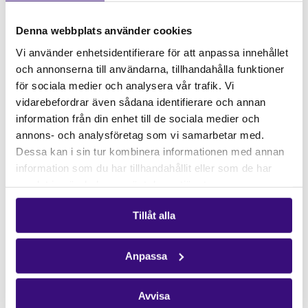
Hitta snabbt
STÖD OSS
Denna webbplats använder cookies
Engagera dig
Vi använder enhetsidentifierare för att anpassa innehållet
Vårt arbete
och annonserna till användarna, tillhandahålla funktioner
Gåvoshop
för sociala medier och analysera vår trafik. Vi
vidarebefordrar även sådana identifierare och annan
Kontakta oss
information från din enhet till de sociala medier och
Hitta kontaktperson
annons- och analysföretag som vi samarbetar med.
Pressrum
Dessa kan i sin tur kombinera informationen med annan
information som du har tillhandahållit eller som de har
Följ oss
samlat in när du har använt deras tjänster.
Facebook
Tillåt alla
Instagram
Nyhetsbrev
Anpassa
Få vårt nyhetsbrev
Avvisa