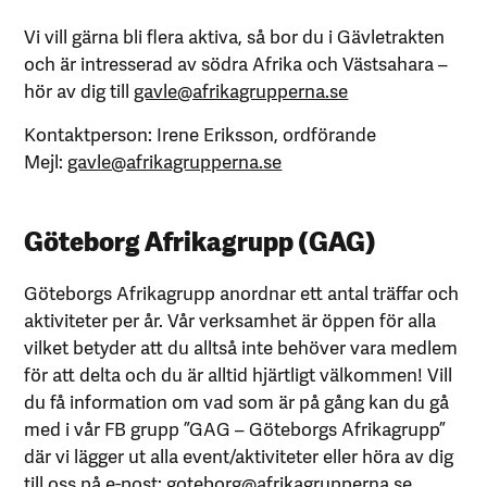
Vi vill gärna bli flera aktiva, så bor du i Gävletrakten
och är intresserad av södra Afrika och Västsahara –
hör av dig till
gavle@afrikagrupperna.se
Kontaktperson: Irene Eriksson, ordförande
Mejl:
gavle@afrikagrupperna.se
Göteborg Afrikagrupp (GAG)
Göteborgs Afrikagrupp anordnar ett antal träffar och
aktiviteter per år. Vår verksamhet är öppen för alla
vilket betyder att du alltså inte behöver vara medlem
för att delta och du är alltid hjärtligt välkommen! Vill
du få information om vad som är på gång kan du gå
med i vår FB grupp ”GAG – Göteborgs Afrikagrupp”
där vi lägger ut alla event/aktiviteter eller höra av dig
till oss på e-post:
goteborg@afrikagrupperna.se