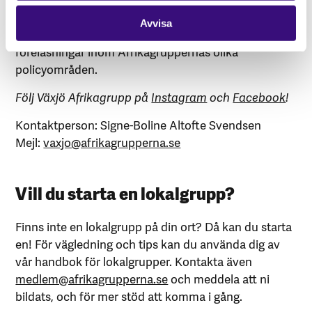
studentförening på Linnéuniversitetet i Växjö! Vi
Avvisa
anordnar dokumentärvisningar, quiz och
föreläsningar inom Afrikagruppernas olika
policyområden.
Följ Växjö Afrikagrupp på
Instagram
och
Facebook
!
Kontaktperson: Signe-Boline Altofte Svendsen
Mejl:
vaxjo@afrikagrupperna.se
Vill du starta en lokalgrupp?
Finns inte en lokalgrupp på din ort? Då kan du starta
en! För vägledning och tips kan du använda dig av
vår handbok för lokalgrupper. Kontakta även
medlem@afrikagrupperna.se
och meddela att ni
bildats, och för mer stöd att komma i gång.