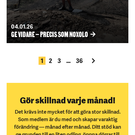
04.01.26
GE VIDARE – PRECIS SOM NOXOLO
1
2
3
…
36
Gör skillnad varje månad!
Det krävs inte mycket för att göra stor skillnad.
Som medlem är du med och skapar varaktig
förändring — månad efter månad. Ditt stöd kan
ge grunden till en liten odling, öppna dörrar till