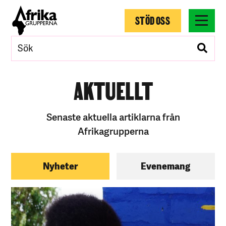
STÖD OSS
AKTUELLT
Senaste aktuella artiklarna från
Afrikagrupperna
Nyheter
Evenemang