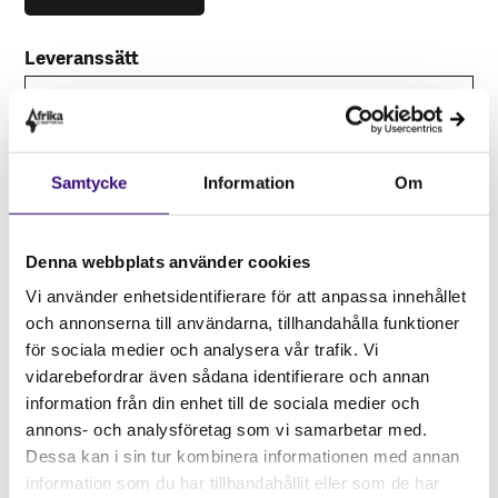
Leveranssätt
Skicka digitalt gåvobevis till dig själv eller någon
Samtycke
Information
Om
annan*
Ange e-post
Denna webbplats använder cookies
Vi använder enhetsidentifierare för att anpassa innehållet
och annonserna till användarna, tillhandahålla funktioner
En
Lägg till i varukorg
för sociala medier och analysera vår trafik. Vi
natt
vidarebefordrar även sådana identifierare och annan
på
information från din enhet till de sociala medier och
ett
Relaterade produkter
annons- och analysföretag som vi samarbetar med.
skyddat
Dessa kan i sin tur kombinera informationen med annan
boende
information som du har tillhandahållit eller som de har
mängd