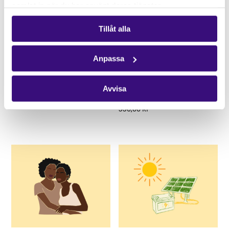
samlat in när du har använt deras tjänster.
Tillåt alla
Anpassa
Fröförvaring
Akut stöd för hbtqi+-
Avvisa
personer
11930,00
kr
550,00
kr