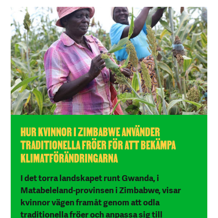
HUR KVINNOR I ZIMBABWE ANVÄNDER
TRADITIONELLA FRÖER FÖR ATT BEKÄMPA
KLIMATFÖRÄNDRINGARNA
I det torra landskapet runt Gwanda, i
Matabeleland-provinsen i Zimbabwe, visar
kvinnor vägen framåt genom att odla
traditionella fröer och anpassa sig till