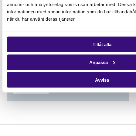
förändringsskapare
annons- och analysföretag som vi samarbetar med. Dessa ka
informationen med annan information som du har tillhandahåll
när du har använt deras tjänster.
När klimatet förändras och jorden ger mindre,
behövs nya vägar. Tack vare stöd från Rural
Women’s Assembly och en utbildning i hållbara
jordbruksmetoder har Anashe startat en
Tillåt alla
småskalig hönsfarm. Med över 100 höns
försörjer hon nu sin familj – och ger sina tre barn
Anpassa
tryggare framtidsutsikter.
Avvisa
Läs mer