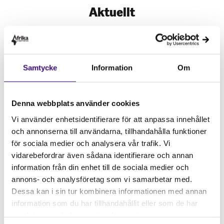
Aktuellt
Samtycke
Information
Om
Denna webbplats använder cookies
Vi använder enhetsidentifierare för att anpassa innehållet
och annonserna till användarna, tillhandahålla funktioner
för sociala medier och analysera vår trafik. Vi
vidarebefordrar även sådana identifierare och annan
information från din enhet till de sociala medier och
annons- och analysföretag som vi samarbetar med.
Dessa kan i sin tur kombinera informationen med annan
04.07.26
VARJE BONDE ÄR EN BONDE: ETT
information som du har tillhandahållit eller som de har
samlat in när du har använt deras tjänster.
SEMINARIUM OM AGROEKOLOGI