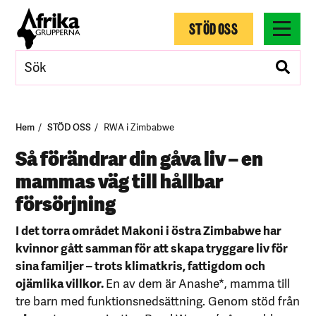
STÖD OSS
Hem
STÖD OSS
RWA i Zimbabwe
Så förändrar din gåva liv – en
mammas väg till hållbar
försörjning
I det torra området Makoni i östra Zimbabwe har
kvinnor gått samman för att skapa tryggare liv för
sina familjer – trots klimatkris, fattigdom och
ojämlika villkor.
En av dem är Anashe*, mamma till
tre barn med funktionsnedsättning. Genom stöd från