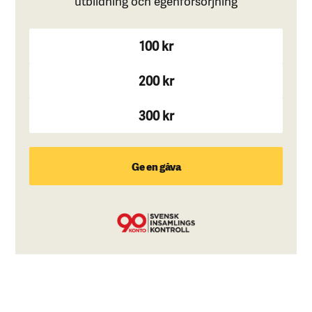
utbildning och egenförsörjning
100 kr
200 kr
300 kr
Ge en gåva