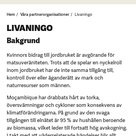
Hem
Våra partnerorganisationer
Livaningo
LIVANINGO
Bakgrund
Kvinnors bidrag till jordbruket är avgörande för
matsuveräniteten. Trots att de spelar en nyckelroll
inom jordbruket har de inte samma tillgång till,
kontroll över eller äganderätt av mark och
naturresurser som männen.
Moçambique har drabbats hårt av torka,
översvämningar och cykloner som konsekvens av
klimatförändringarna. På grund av den svaga
tillgången till elnätet är 95 % av hushållen beroende
av biomassa, vilket leder till fortsatt hög avskogning.
I takt med att väderrelaterade händelser blir allt