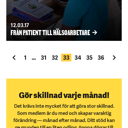
12.03.17
FRÅN PATIENT TILL HÄLSOARBETARE
1
…
31
32
33
34
35
36
Gör skillnad varje månad!
Det krävs inte mycket för att göra stor skillnad.
Som medlem är du med och skapar varaktig
förändring — månad efter månad. Ditt stöd kan
ge grunden till en liten odling, öppna dörrar till