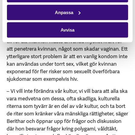
För att kunna genomföra Kuomisa busali – torrt sex
Anpassa
är det vanligt att torka ut vaginan med exempelvis
örter, stenar, kemikalier eller bitar av tyg, något som
Avvisa
gör sex smärtsamt för kvinnan. Det går ofta våldsamt
till för att mannen måste använda mycket kraft för
att penetrera kvinnan, något som skadar vaginan. Ett
ytterligare stort problem är att en vanlig kondom inte
kan användas under torrt sex, vilket gör kvinnan
exponerad för fler risker som sexuellt överförbara
sjukdomar som exempelvis hiv.
– Vi vill inte förändra vår kultur, vi vill bara att alla ska
vara medvetna om dessa, ofta skadliga, kulturella
riterna som tyvärr är en del av vår kultur, och ta bort
de riter som kränker våra mänskliga rättigheter, säger
Berithar och öppnar upp för frågor och diskussion
där hon besvarar frågor kring polygami, våldtäkt,