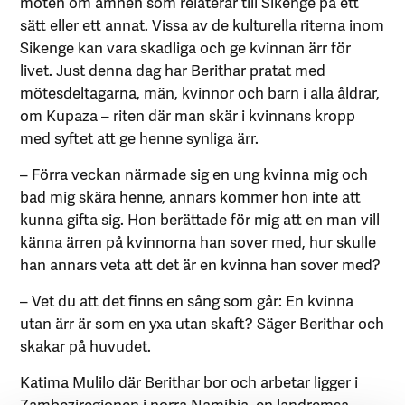
möten om ämnen som relaterar till Sikenge på ett
sätt eller ett annat. Vissa av de kulturella riterna inom
Sikenge kan vara skadliga och ge kvinnan ärr för
livet. Just denna dag har Berithar pratat med
mötesdeltagarna, män, kvinnor och barn i alla åldrar,
om Kupaza – riten där man skär i kvinnans kropp
med syftet att ge henne synliga ärr.
– Förra veckan närmade sig en ung kvinna mig och
bad mig skära henne, annars kommer hon inte att
kunna gifta sig. Hon berättade för mig att en man vill
känna ärren på kvinnorna han sover med, hur skulle
han annars veta att det är en kvinna han sover med?
– Vet du att det finns en sång som går: En kvinna
utan ärr är som en yxa utan skaft? Säger Berithar och
skakar på huvudet.
Katima Mulilo där Berithar bor och arbetar ligger i
Zambeziregionen i norra Namibia, en landremsa