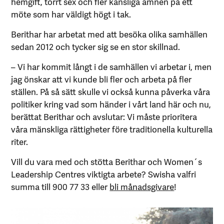
hemgift, torrt sex och fler känsliga ämnen på ett
möte som har väldigt högt i tak.
Berithar har arbetat med att besöka olika samhällen
sedan 2012 och tycker sig se en stor skillnad.
– Vi har kommit långt i de samhällen vi arbetar i, men
jag önskar att vi kunde bli fler och arbeta på fler
ställen. På så sätt skulle vi också kunna påverka våra
politiker kring vad som händer i vårt land här och nu,
berättat Berithar och avslutar: Vi måste prioritera
våra mänskliga rättigheter före traditionella kulturella
riter.
Vill du vara med och stötta Berithar och Women´s
Leadership Centres viktigta arbete? Swisha valfri
summa till 900 77 33 eller
bli månadsgivare
!