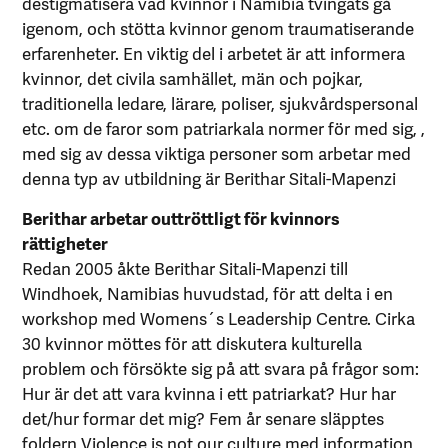
destigmatisera vad kvinnor i Namibia tvingats gå
igenom, och stötta kvinnor genom traumatiserande
erfarenheter. En viktig del i arbetet är att informera
kvinnor, det civila samhället, män och pojkar,
traditionella ledare, lärare, poliser, sjukvårdspersonal
etc. om de faror som patriarkala normer för med sig, ,
med sig av dessa viktiga personer som arbetar med
denna typ av utbildning är Berithar Sitali-Mapenzi
Berithar arbetar outtröttligt för kvinnors
rättigheter
Redan 2005 åkte Berithar Sitali-Mapenzi till
Windhoek, Namibias huvudstad, för att delta i en
workshop med Womens´s Leadership Centre. Cirka
30 kvinnor möttes för att diskutera kulturella
problem och försökte sig på att svara på frågor som:
Hur är det att vara kvinna i ett patriarkat? Hur har
det/hur formar det mig? Fem år senare släpptes
foldern Violence is not our culture med information