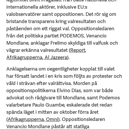
internationella aktörer, inklusive EU:s
valobservatörer samt oppositionen. Det rör sig om
bristande transparens kring valresultaten och
påståenden om ett riggat val. Oppositionsledaren
från det politiska partiet PODEMOS, Venancio
Mondlane, anklagar Frelimo skyldiga till valfusk och
vägrar erkänna valresultatet (
Report
,
Afrikagrupperna
,
Al Jazeera
).
Anklagelserna om oegentligheter kopplat till valet
har försatt landet i en kris som följts av protester och
våld i strävan efter valrättvisa. Morden på
oppositionspolitikerna Elvino Dias, som var både
advokat och rådgivare till Mondlane, samt Podemos
valarbetare Paulo Guambe, eskalerade det redan
spända läget i mitten av oktober förra året
(
Afrikagrupperna
,
Omni
). Oppositionsledaren
Venancio Mondlane påstår att statliga