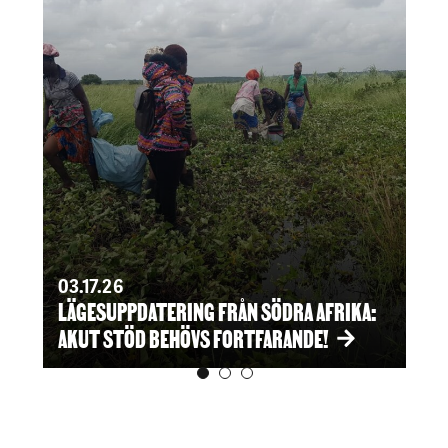
0
NG
K
03.17.26
UE
LÄGESUPPDATERING FRÅN SÖDRA AFRIKA:
S
AKUT STÖD BEHÖVS FORTFARANDE!
P