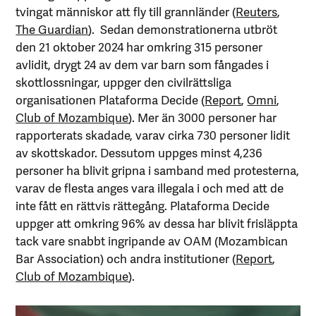
tvingat människor att fly till grannländer (
Reuters
,
The Guardian
). Sedan demonstrationerna utbröt
den 21 oktober 2024 har omkring 315 personer
avlidit, drygt 24 av dem var barn som fångades i
skottlossningar, uppger den civilrättsliga
organisationen Plataforma Decide (
Report
,
Omni
,
Club of Mozambique
). Mer än 3000 personer har
rapporterats skadade, varav cirka 730 personer lidit
av skottskador. Dessutom uppges minst 4,236
personer ha blivit gripna i samband med protesterna,
varav de flesta anges vara illegala i och med att de
inte fått en rättvis rättegång. Plataforma Decide
uppger att omkring 96% av dessa har blivit frisläppta
tack vare snabbt ingripande av OAM (Mozambican
Bar Association) och andra institutioner (
Report
,
Club of Mozambique
).