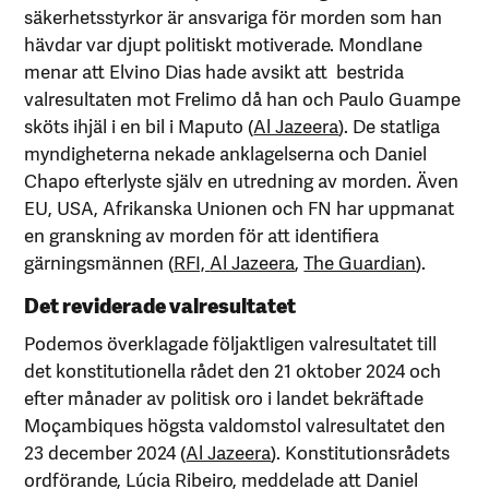
säkerhetsstyrkor är ansvariga för morden som han
hävdar var djupt politiskt motiverade. Mondlane
menar att Elvino Dias hade avsikt att bestrida
valresultaten mot Frelimo då han och Paulo Guampe
sköts ihjäl i en bil i Maputo (
Al Jazeera
). De statliga
myndigheterna nekade anklagelserna och Daniel
Chapo efterlyste själv en utredning av morden. Även
EU, USA, Afrikanska Unionen och FN har uppmanat
en granskning av morden för att identifiera
gärningsmännen (
RFI,
Al Jazeera
,
The Guardian
).
Det reviderade valresultatet
Podemos överklagade följaktligen valresultatet till
det konstitutionella rådet den 21 oktober 2024 och
efter månader av politisk oro i landet bekräftade
Moçambiques högsta valdomstol valresultatet den
23 december 2024 (
Al Jazeera
). Konstitutionsrådets
ordförande, Lúcia Ribeiro, meddelade att Daniel