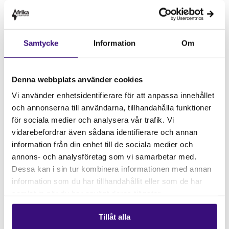
lösning för att få slut på den pågående konflikten.
Mondlane har meddelat att han är beredd att
samarbeta för att sluta fred men vägrar att delta i
Samtycke
Information
Om
den nya regeringen. Efter att Daniel Chapo svors in
som president har Mondlane uppmuntrat sina
anhängare att fortsätta med fredliga
Denna webbplats använder cookies
demonstrationer i hopp om valrättvisa. Samtidigt har
han skapat en lista med villkor som han anser måste
Vi använder enhetsidentifierare för att anpassa innehållet
uppfyllas under Chapos första 100 dagar för att fred
och annonserna till användarna, tillhandahålla funktioner
ska kunna uppnås (
Club of Mozambique
,
The
för sociala medier och analysera vår trafik. Vi
vidarebefordrar även sådana identifierare och annan
Guardian
).
information från din enhet till de sociala medier och
Listan består av åtgärder som Mondlane anser vara
annons- och analysföretag som vi samarbetar med.
grundläggande för landets försoningsarbete. Bland
Dessa kan i sin tur kombinera informationen med annan
dessa kräver han ett slut på våldet mot protestanter,
information som du har tillhandahållit eller som de har
villkorslös frigivning av de som gripits i samband
samlat in när du har använt deras tjänster.
med demonstrationerna, gratis medicinsk vård till de
Tillåt alla
som skadats samt ekonomisk kompensation till