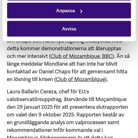
familjer vars medlemmar gått bort i samband med
protesterna. Han meddelar att om regeringen lyckas
Anpassa
uppfylla dessa krav under de nästkommande tre
månaderna kommer han att vara öppen för en dialog
Avvisa
om samarbete. Däremot informerar Mondlane att
om Chapo och hans nya regering misslyckas med
detta kommer demonstrationerna att återupptas
och mer intensivt (
Club of Mozambique
,
BBC
). Än så
länge meddelar Mondlane att han inte har blivit
kontaktad av Daniel Chapo för att gemensamt hitta
en lösning till krisen (
Club of Mozambique
).
Laura Ballarín Cereza, chef för EU:s
valobservatörsuppdrag, återvände till Moçambique
den 29 januari 2025 för att presentera slutrapporten
om valet den 9 oktober 2025. Rapporten består av
en grundläggande analys om valprocessen samt
rekommendationer inför kommande val i
Moçambique. Förhoppningen är att detta kan