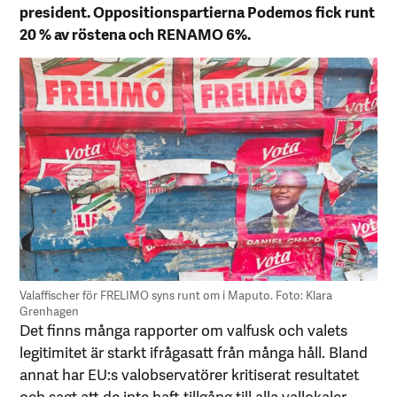
president. Oppositionspartierna Podemos fick runt
20 % av röstena och RENAMO 6%.
Valaffischer för FRELIMO syns runt om i Maputo. Foto: Klara
Grenhagen
Det finns många rapporter om valfusk och valets
legitimitet är starkt ifrågasatt från många håll. Bland
annat har EU:s valobservatörer kritiserat resultatet
och sagt att de inte haft tillgång till alla vallokaler