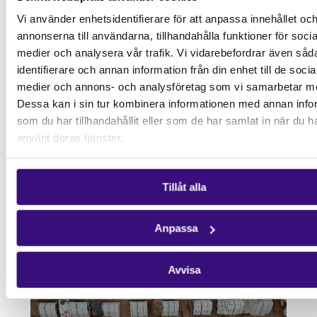
Vi använder enhetsidentifierare för att anpassa innehållet oc
annonserna till användarna, tillhandahålla funktioner för socia
medier och analysera vår trafik. Vi vidarebefordrar även såd
identifierare och annan information från din enhet till de socia
medier och annons- och analysföretag som vi samarbetar m
Dessa kan i sin tur kombinera informationen med annan info
som du har tillhandahållit eller som de har samlat in när du h
använt deras tjänster.
02.06.26
KATASTROFEN I SÖDRA AFRIKA: NÄR
SAMHÄLLE OCH SOLIDARITET SÄTTS PÅ
Tillåt alla
PROV
Anpassa
Avvisa