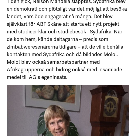
Tiden gick, Nelson Mandela släpptes, Sydafrika blev
en demokrati och plötsligt var det möjligt att besöka
landet, vars öde engagerat så många. Det blev
självklart för ABF Skåne att starta ett nytt projekt
med studiecirklar och studiebesök i Sydafrika. När
de kom hem, kände deltagarna – precis som
zimbabweresenärerna tidigare – att de ville behålla
kontakten med Sydafrika och då bildades Molo!.
Molo! blev också samarbetspartner med
Afrikagrupperna och bidrog också med insamlade
medel till AG:s egeninsats.