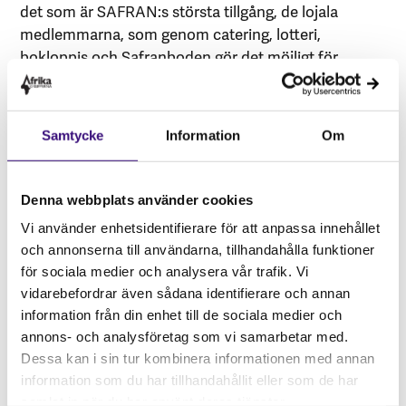
det som är SAFRAN:s största tillgång, de lojala
medlemmarna, som genom catering, lotteri,
bokloppis och Safranboden gör det möjligt för
SAFRAN att lämna en betydande summa till
Afrikagrupperna varje år. Sedan 1990, har de tre
föreningarna, Bizim, Molo! och SAFRAN bidragit
Samtycke
Information
Om
med sammanlagt 2 407 770 kr till Afrikagruppernas
egeninsatser.
Denna webbplats använder cookies
Vi använder enhetsidentifierare för att anpassa innehållet
och annonserna till användarna, tillhandahålla funktioner
för sociala medier och analysera vår trafik. Vi
vidarebefordrar även sådana identifierare och annan
information från din enhet till de sociala medier och
annons- och analysföretag som vi samarbetar med.
Dessa kan i sin tur kombinera informationen med annan
information som du har tillhandahållit eller som de har
samlat in när du har använt deras tjänster.