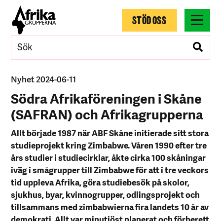
STÖD OSS
Nyhet 2024-06-11
Södra Afrikaföreningen i Skåne
(SAFRAN) och Afrikagrupperna
Allt började 1987 när ABF Skåne initierade sitt stora
studieprojekt kring Zimbabwe. Våren 1990 efter tre
års studier i studiecirklar, åkte cirka 100 skåningar
iväg i smågrupper till Zimbabwe för att i tre veckors
tid uppleva Afrika, göra studiebesök på skolor,
sjukhus, byar, kvinnogrupper, odlingsprojekt och
tillsammans med zimbabwierna fira landets 10 år av
demokrati. Allt var minutiöst planerat och förberett