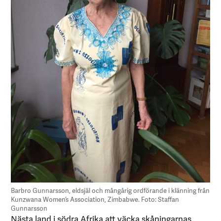
Barbro Gunnarsson, eldsjäl och mångårig ordförande i klänning från
Kunzwana Women’s Association, Zimbabwe. Foto: Staffan
Gunnarsson
Nästa land i södra Afrika att väcka skåningarnas