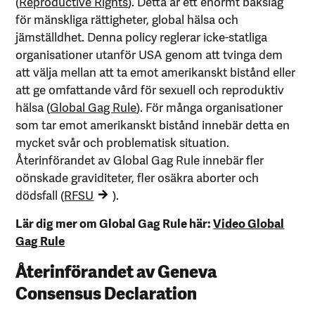
(
Reproductive Rights
). Detta är ett enormt bakslag
för mänskliga rättigheter, global hälsa och
jämställdhet. Denna policy reglerar icke-statliga
organisationer utanför USA genom att tvinga dem
att välja mellan att ta emot amerikanskt bistånd eller
att ge omfattande vård för sexuell och reproduktiv
hälsa (
Global Gag Rule
). För många organisationer
som tar emot amerikanskt bistånd innebär detta en
mycket svår och problematisk situation.
Återinförandet av Global Gag Rule innebär fler
oönskade graviditeter, fler osäkra aborter och
dödsfall (
RFSU
).
Lär dig mer om Global Gag Rule här:
Video Global
Gag Rule
Återinförandet av Geneva
Consensus Declaration