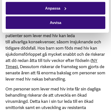
amerikanskt bistånd är President’s Emergency Plan
Anpassa
for AIDS Relief (PEPFAR), världens största
hälsoprogram som uppskattningsvis har räddat 25
miljoner liv, varav 5.5 miljoner barn, i 50 olika länder
Avvisa
(
Aljazeera).
Frysningen av bistånd genom USAID till
patienter som lever med hiv kan leda
till allvarliga konsekvenser, såsom insjuknande och
tidigare dödsfall. Hos barn som föds med hiv kan
sjukdomsförloppet gå mycket snabbt och de riskerar
att dö redan åtta till tolv veckor efter födseln (
NY
Times).
Dessutom riskerar de framsteg som gjorts de
senaste åren att få enorma bakslag om personer som
lever med hiv nekas behandling.
Om personer som lever med hiv inte får sin dagliga
behandling riskerar de att utveckla en ökad
virusmängd. Detta kan i sin tur leda till en ökad
smittorisk samt en utveckling av resistenta