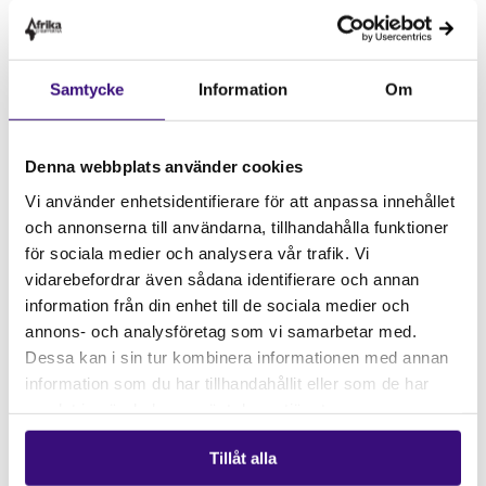
Reuters
). Sen dess är organisationerna juridiskt
skyldiga att invänta individuella godkännanden för
hur de kan fortsätta deras arbete (
NY Times).
Strax
Samtycke
Information
Om
därefter, den 4 februari, meddelades att all
direktanställd USAID-personal skulle placeras på
administrativ ledighet och att de utlandsstationerade
Denna webbplats använder cookies
arbetarna uppmanades att återvända till USA inom
Vi använder enhetsidentifierare för att anpassa innehållet
30 dagar (
Reuters).
En domstol har lyckats stoppa
och annonserna till användarna, tillhandahålla funktioner
ordern och utfärdat ett tillfälligt beslut om att
för sociala medier och analysera vår trafik. Vi
“tjänstledig” personal kan återgå till jobbet
vidarebefordrar även sådana identifierare och annan
åtminstone till den 21 februari, men framtiden för
information från din enhet till de sociala medier och
organisationer i behov av USAID är fortfarande
annons- och analysföretag som vi samarbetar med.
osäker (
Forbes,
NY Times).
Dessa kan i sin tur kombinera informationen med annan
PEPFAR och riskerna vid
information som du har tillhandahållit eller som de har
samlat in när du har använt deras tjänster.
utebliven hivbehandling
Tillåt alla
Ett av de program som påverkas av frysningen av