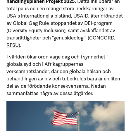
handlingsplanen Projekt 2025.
Detta inkluderar en
total paus och en mängd stora nedskärningar av
USA:s internationella bistånd, USAID, återinförandet
av Global Gag Rule, stoppandet av DEI-program
(Diversity Equity Inclusion), samt avskaffandet av
transrättigheter och “genusideologi” (
CONCORD,
RFSU
).
I världen ökar oron varje dag och i synnerhet i
globala syd och i Afrikagruppernas
verksamhetsländer, där den globala hälsan och
behandlingen av hiv och tuberkulos bara är en liten
del av de förödande konsekvenserna. Nedan
sammanfattas några av dessa åtgärder.