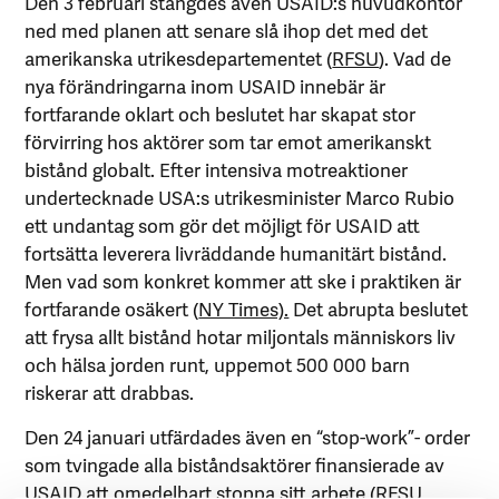
Den 3 februari stängdes även USAID:s huvudkontor
ned med planen att senare slå ihop det med det
amerikanska utrikesdepartementet (
RFSU
). Vad de
nya förändringarna inom USAID innebär är
fortfarande oklart och beslutet har skapat stor
förvirring hos aktörer som tar emot amerikanskt
bistånd globalt. Efter intensiva motreaktioner
undertecknade USA:s utrikesminister Marco Rubio
ett undantag som gör det möjligt för USAID att
fortsätta leverera livräddande humanitärt bistånd.
Men vad som konkret kommer att ske i praktiken är
fortfarande osäkert (
NY Times).
Det abrupta beslutet
att frysa allt bistånd hotar miljontals människors liv
och hälsa jorden runt, uppemot 500 000 barn
riskerar att drabbas.
Den 24 januari utfärdades även en “stop-work”- order
som tvingade alla biståndsaktörer finansierade av
USAID att omedelbart stoppa sitt arbete (
RFSU
,