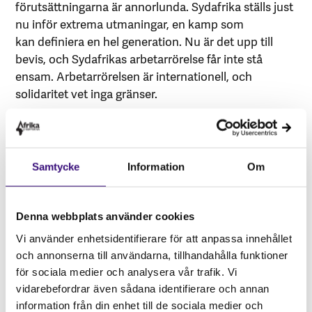
förutsättningarna är annorlunda. Sydafrika ställs just
nu inför extrema utmaningar, en kamp som
kan definiera en hel generation. Nu är det upp till
bevis, och Sydafrikas arbetarrörelse får inte stå
ensam. Arbetarrörelsen är internationell, och
solidaritet vet inga gränser.
För att arbetet för en rättvis värld ska fortsätta
behöver vi alla hjälpas åt. Ingen är fri förrän alla är
fria. Var med och stötta oss du också!
Samtycke
Information
Om
Denna webbplats använder cookies
Vi använder enhetsidentifierare för att anpassa innehållet
och annonserna till användarna, tillhandahålla funktioner
för sociala medier och analysera vår trafik. Vi
vidarebefordrar även sådana identifierare och annan
information från din enhet till de sociala medier och