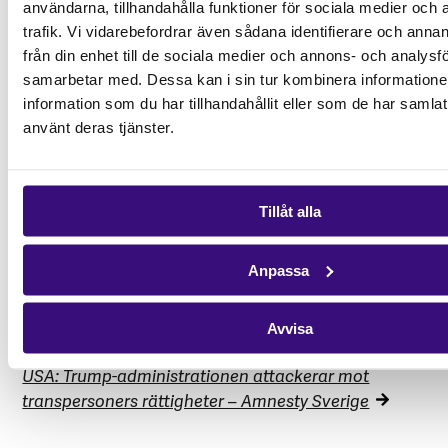
användarna, tillhandahålla funktioner för sociala medier och 
Ge
trafik. Vi vidarebefordrar även sådana identifierare och anna
juridisk rådgivning och stöd till de människor som
från din enhet till de sociala medier och annons- och analysf
behöver det mest
samarbetar med. Dessa kan i sin tur kombinera informatio
Stå emot diskriminering och hat mot HBTQI+-
information som du har tillhandahållit eller som de har samlat
personer
använt deras tjänster.
Ge en gåva idag
Tillåt alla
_______________________________________________
Anpassa
Källor:
Avvisa
Legal Assistance Centre – Afrikagrupperna
USA: Trump-administrationen attackerar mot
transpersoners rättigheter – Amnesty Sverige