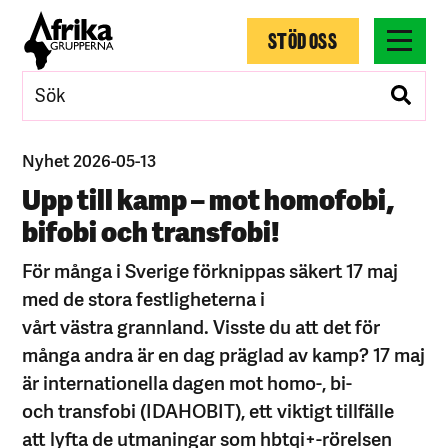
STÖD OSS
Nyhet 2026-05-13
Upp till kamp – mot homofobi,
bifobi och transfobi!
För många i Sverige förknippas säkert 17 maj
med de stora festligheterna i
vårt västra grannland. Visste du att det för
många andra är en dag präglad av kamp? 17 maj
är internationella dagen mot homo-, bi-
och transfobi (IDAHOBIT), ett viktigt tillfälle
att lyfta de utmaningar som hbtqi+-rörelsen