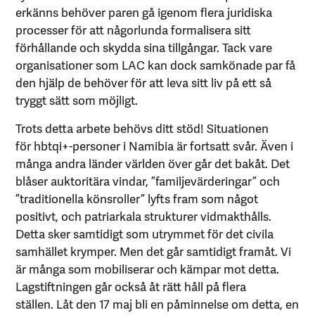
erkänns behöver paren gå igenom flera juridiska
processer för att någorlunda formalisera sitt
förhållande och skydda sina tillgångar. Tack vare
organisationer som LAC kan dock samkönade par få
den hjälp de behöver för att leva sitt liv på ett så
tryggt sätt som möjligt.
Trots detta arbete behövs ditt stöd! Situationen
för hbtqi+-personer i Namibia är fortsatt svår. Även i
många andra länder världen över går det bakåt. Det
blåser auktoritära vindar, ”familjevärderingar” och
”traditionella könsroller” lyfts fram som något
positivt, och patriarkala strukturer vidmakthålls.
Detta sker samtidigt som utrymmet för det civila
samhället krymper. Men det går samtidigt framåt. Vi
är många som mobiliserar och kämpar mot detta.
Lagstiftningen går också åt rätt håll på flera
ställen. Låt den 17 maj bli en påminnelse om detta, en