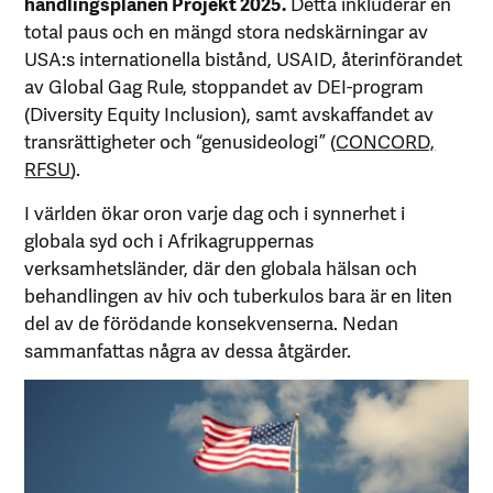
handlingsplanen Projekt 2025.
Detta inkluderar en
total paus och en mängd stora nedskärningar av
USA:s internationella bistånd, USAID, återinförandet
av Global Gag Rule, stoppandet av DEI-program
(Diversity Equity Inclusion), samt avskaffandet av
transrättigheter och “genusideologi” (
CONCORD,
RFSU
).
I världen ökar oron varje dag och i synnerhet i
globala syd och i Afrikagruppernas
verksamhetsländer, där den globala hälsan och
behandlingen av hiv och tuberkulos bara är en liten
del av de förödande konsekvenserna. Nedan
sammanfattas några av dessa åtgärder.