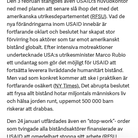
Den 3 februari stängdes även USAID:s huvudkontor
ned med planen att senare slå ihop det med det
amerikanska utrikesdepartementet (
RFSU
). Vad de
nya förändringarna inom USAID innebär är
fortfarande oklart och beslutet har skapat stor
förvirring hos aktörer som tar emot amerikanskt
bistånd globalt. Efter intensiva motreaktioner
undertecknade USA:s utrikesminister Marco Rubio
ett undantag som gör det möjligt för USAID att
fortsätta leverera livräddande humanitärt bistånd.
Men vad som konkret kommer att ske i praktiken är
fortfarande osäkert (
NY Times).
Det abrupta beslutet
att frysa allt bistånd hotar miljontals människors liv
och hälsa jorden runt, uppemot 500 000 barn
riskerar att drabbas.
Den 24 januari utfärdades även en “stop-work”- order
som tvingade alla biståndsaktörer finansierade av
USAID att omedelbart stoppa sitt arbete (
RFSU
,