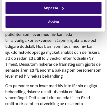
amerikanskt bistånd är President’s Emergency Plan
Anpassa
for AIDS Relief (PEPFAR), världens största
hälsoprogram som uppskattningsvis har räddat 25
miljoner liv, varav 5.5 miljoner barn, i 50 olika länder
Avvisa
(
Aljazeera).
Frysningen av bistånd genom USAID till
patienter som lever med hiv kan leda
till allvarliga konsekvenser, såsom insjuknande och
tidigare dödsfall. Hos barn som föds med hiv kan
sjukdomsförloppet gå mycket snabbt och de riskerar
att dö redan åtta till tolv veckor efter födseln (
NY
Times).
Dessutom riskerar de framsteg som gjorts de
senaste åren att få enorma bakslag om personer som
lever med hiv nekas behandling.
Om personer som lever med hiv inte får sin dagliga
behandling riskerar de att utveckla en ökad
virusmängd. Detta kan i sin tur leda till en ökad
smittorisk samt en utveckling av resistenta