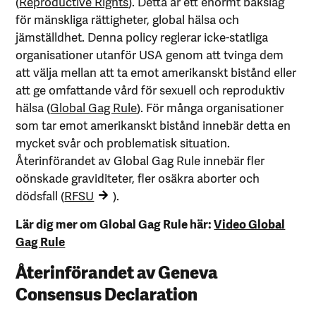
(
Reproductive Rights
). Detta är ett enormt bakslag
för mänskliga rättigheter, global hälsa och
jämställdhet. Denna policy reglerar icke-statliga
organisationer utanför USA genom att tvinga dem
att välja mellan att ta emot amerikanskt bistånd eller
att ge omfattande vård för sexuell och reproduktiv
hälsa (
Global Gag Rule
). För många organisationer
som tar emot amerikanskt bistånd innebär detta en
mycket svår och problematisk situation.
Återinförandet av Global Gag Rule innebär fler
oönskade graviditeter, fler osäkra aborter och
dödsfall (
RFSU
).
Lär dig mer om Global Gag Rule här:
Video Global
Gag Rule
Återinförandet av Geneva
Consensus Declaration