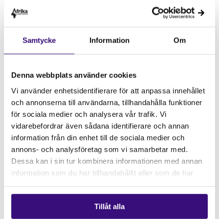
Reuters
). Sen dess är organisationerna juridiskt
skyldiga att invänta individuella godkännanden för
hur de kan fortsätta deras arbete (
NY Times).
Strax
Samtycke
Information
Om
därefter, den 4 februari, meddelades att all
direktanställd USAID-personal skulle placeras på
administrativ ledighet och att de utlandsstationerade
Denna webbplats använder cookies
arbetarna uppmanades att återvända till USA inom
Vi använder enhetsidentifierare för att anpassa innehållet
30 dagar (
Reuters).
En domstol har lyckats stoppa
och annonserna till användarna, tillhandahålla funktioner
ordern och utfärdat ett tillfälligt beslut om att
för sociala medier och analysera vår trafik. Vi
“tjänstledig” personal kan återgå till jobbet
vidarebefordrar även sådana identifierare och annan
åtminstone till den 21 februari, men framtiden för
information från din enhet till de sociala medier och
organisationer i behov av USAID är fortfarande
annons- och analysföretag som vi samarbetar med.
osäker (
Forbes,
NY Times).
Dessa kan i sin tur kombinera informationen med annan
PEPFAR och riskerna vid
information som du har tillhandahållit eller som de har
samlat in när du har använt deras tjänster.
utebliven hivbehandling
Tillåt alla
Ett av de program som påverkas av frysningen av