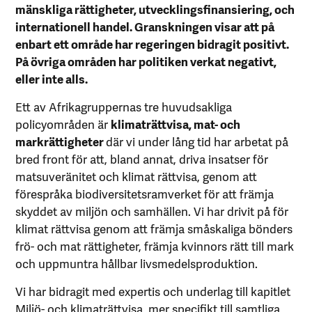
mänskliga rättigheter, utvecklingsfinansiering, och
internationell handel. Granskningen visar att på
enbart ett område har regeringen bidragit positivt.
På övriga områden har politiken verkat negativt,
eller inte alls.
Ett av Afrikagruppernas tre huvudsakliga
policyområden är
klimaträttvisa, mat- och
markrättigheter
där vi under lång tid har arbetat på
bred front för att, bland annat, driva insatser för
matsuveränitet och klimat rättvisa, genom att
förespråka biodiversitetsramverket för att främja
skyddet av miljön och samhällen. Vi har drivit på för
klimat rättvisa genom att främja småskaliga bönders
frö- och mat rättigheter, främja kvinnors rätt till mark
och uppmuntra hållbar livsmedelsproduktion.
Vi har bidragit med expertis och underlag till kapitlet
Miljö- och klimaträttvisa, mer specifikt till samtliga