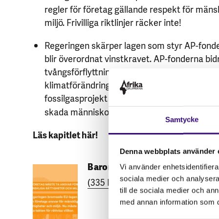
regler för företag gällande respekt för mäns
miljö. Frivilliga riktlinjer räcker inte!
Regeringen skärper lagen som styr AP-fonde
blir överordnat vinstkravet. AP-fonderna bidr
tvångsförflyttningar, miljöförstöring och eld
klimatförändringarna genom sina investering
fossilgasprojekt i Moçambique
. Våra pen
skada människor och miljö!
Samtycke
Läs kapitlet här!
Denna webbplats använder 
Barometer – Företags ansvar fö
Vi använder enhetsidentifierar
sociala medier och analysera 
(335 Kb)
till de sociala medier och a
med annan information som du 