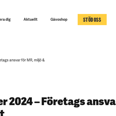
STÖD OSS
ra dig
Aktuellt
Gåvoshop
tags ansvar för MR, miljö &
r 2024 – Företags ansva
at