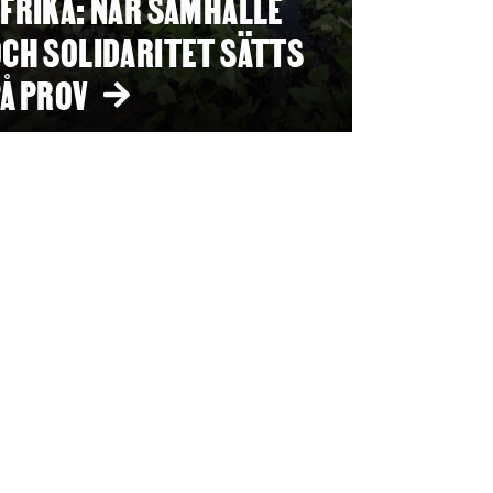
FRIKA: NÄR SAMHÄLLE
CH SOLIDARITET SÄTTS
Å PROV