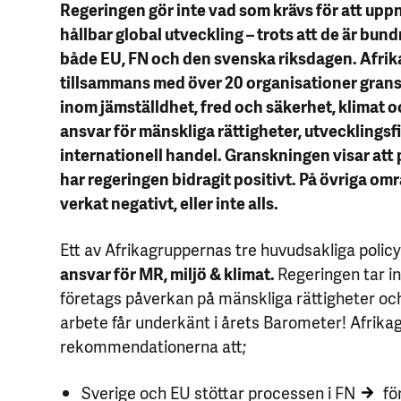
Regeringen gör inte vad som krävs för att uppn
hållbar global utveckling – trots att de är bun
både EU, FN och den svenska riksdagen. Afri
tillsammans med över 20 organisationer gran
inom jämställdhet, fred och säkerhet, klimat o
ansvar för mänskliga rättigheter, utvecklingsf
internationell handel. Granskningen visar att
har regeringen bidragit positivt. På övriga om
verkat negativt, eller inte alls.
Ett av Afrikagruppernas tre huvudsakliga poli
ansvar för MR, miljö & klimat.
Regeringen tar in
företags påverkan på mänskliga rättigheter och
arbete får underkänt i årets Barometer! Afrik
rekommendationerna att;
Sverige och EU stöttar
processen i FN
för