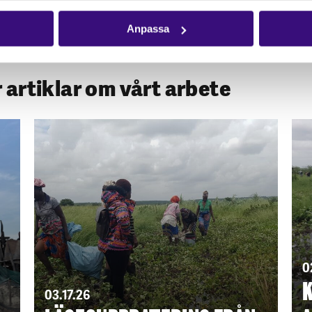
Anpassa
r artiklar om vårt arbete
0
K
03.17.26