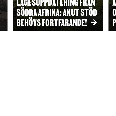
LÄGESUPPDATERING FRÅN
A
SÖDRA AFRIKA: AKUT STÖD
O
BEHÖVS FORTFARANDE!
P