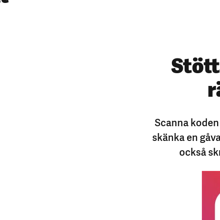
Stött
r
Scanna koden n
skänka en gåva 
också sk