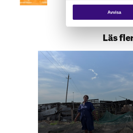
Avvisa
Läs fle