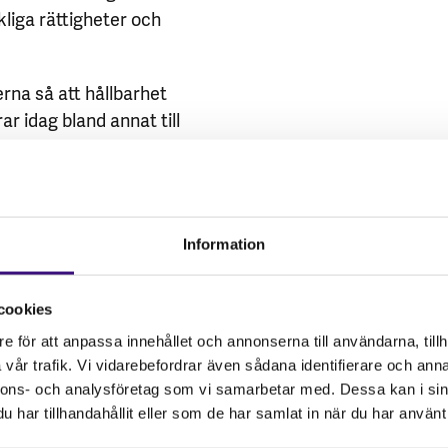
kliga rättigheter och
rna så att hållbarhet
ar idag bland annat till
ar på
ar i
sionspengar får inte
Information
cookies
r MR, miljö & klimat
e för att anpassa innehållet och annonserna till användarna, tillh
vår trafik. Vi vidarebefordrar även sådana identifierare och anna
nnons- och analysföretag som vi samarbetar med. Dessa kan i sin
har tillhandahållit eller som de har samlat in när du har använt 