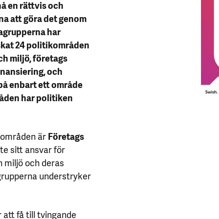
å en rättvis och
dna att göra det genom
kagrupperna har
skat 24 politikområden
ch miljö, företags
inansiering, och
 på enbart ett område
råden har politiken
cyområden är
Företags
te sitt ansvar för
 miljö och deras
agrupperna understryker
 att få till tvingande