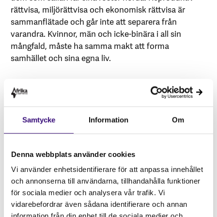
rättvisa, miljörättvisa och ekonomisk rättvisa är
sammanflätade och går inte att separera från
varandra. Kvinnor, män och icke-binära i all sin
mångfald, måste ha samma makt att forma
samhället och sina egna liv.
Läs eller ladda ned rapporterna:
Samtycke
Information
Om
Denna webbplats använder cookies
Tag plats! Rapport (2018)
Vi använder enhetsidentifierare för att anpassa innehållet
Ladda ned eller högerklicka för att läsa digitalt (2
och annonserna till användarna, tillhandahålla funktioner
Mb)
för sociala medier och analysera vår trafik. Vi
vidarebefordrar även sådana identifierare och annan
information från din enhet till de sociala medier och