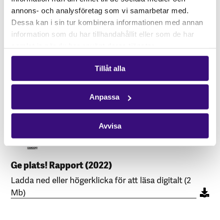
annons- och analysföretag som vi samarbetar med.
Dessa kan i sin tur kombinera informationen med annan
information som du har tillhandahållit eller som de har
samlat in när du har använt deras tjänster.
Tag plats! Rapport (2021)
Tillåt alla
Ladda ned eller högerklicka för att läsa digitalt (2
Mb)
Anpassa
Avvisa
Ge plats! Rapport (2022)
Ladda ned eller högerklicka för att läsa digitalt (2
Mb)