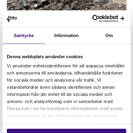
Samtycke
Information
Om
Bild på Noxolo och en av odlingarna
.
Foto: SPP
Ur utmaningarna växer hopp
Surplus People Project (SPP)
arbetar i Sydafrika för
Denna webbplats använder cookies
att främja agroekologi och matsuveränitet, och
Vi använder enhetsidentifierare för att anpassa innehållet
förespråkar lantarbetares rättigheter. Genom
och annonserna till användarna, tillhandahålla funktioner
utbildningar och stöd av SPP har Noxolo kunnat
för sociala medier och analysera vår trafik. Vi
skapa förutsättningar som möjliggör hennes
vidarebefordrar även sådana identifierare och annan
odlingar. Hon har fått hjälp att anpassa sig till en svår
information från din enhet till de sociala medier och
miljö som kräver både uthållighet och
annons- och analysföretag som vi samarbetar med.
kreativitet. Tack vare givare som du möjliggörs det
Dessa kan i sin tur kombinera informationen med annan
långsiktiga arbetet för ett tryggt och hållbart jordbruk
information som du har tillhandahållit eller som de har
– ett arbete som leder till varaktig förändring.
samlat in när du har använt deras tjänster.
“Jag arbetar hårt. Jag gillar det jag gör och jag gör