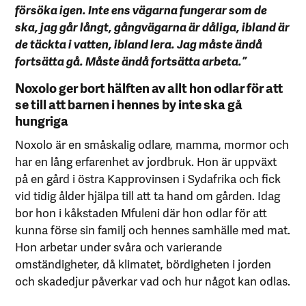
försöka igen. Inte ens vägarna fungerar som de
ska, jag går långt, gångvägarna är dåliga, ibland är
de täckta i vatten, ibland lera. Jag måste ändå
fortsätta gå. Måste ändå fortsätta arbeta.”
Noxolo ger bort hälften av allt hon odlar för att
se till att barnen i hennes by inte ska gå
hungriga
Noxolo är en småskalig odlare, mamma, mormor och
har en lång erfarenhet av jordbruk. Hon är uppväxt
på en gård i östra Kapprovinsen i Sydafrika och fick
vid tidig ålder hjälpa till att ta hand om gården. Idag
bor hon i kåkstaden Mfuleni där hon odlar för att
kunna förse sin familj och hennes samhälle med mat.
Hon arbetar under svåra och varierande
omständigheter, då klimatet, bördigheten i jorden
och skadedjur påverkar vad och hur något kan odlas.