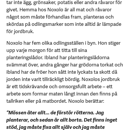
tar inte ägg, grönsaker, potatis eller andra råvaror för
givet. Hemma hos Noxolo är all mat och råvaror
något som måste förhandlas fram, planteras och
skördas på odlingsmarker som inte alltid är lämpade
för jordbruk.
Noxolo har fem olika odlingsställen i byn. Hon stiger
upp varje morgon för att titta till sina
planteringslådor. Ibland har planteringslådorna
svämmat över, andra gånger har grödorna torkat och
ibland har de fröer hon sått inte lyckats ta skott då
jorden inte varit tillräckligt bördig. Noxolos jordbruk
är ett tidskrävande och omsorgsfullt arbete – ett
arbete som formar maten långt innan den finns på
tallriken eller på matbordet. Noxolo berättar:
“Mössen äter allt… de förstör rötterna. Jag
planterar, och sedan är allt borta. Det finns inget
stöd, jag måste fixa allt själv och jag måste