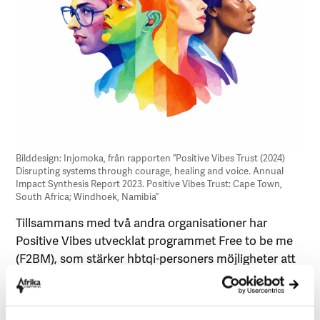
Bilddesign: Injomoka, från rapporten ”Positive Vibes Trust (2024)
Disrupting systems through courage, healing and voice. Annual
Impact Synthesis Report 2023. Positive Vibes Trust: Cape Town,
South Africa; Windhoek, Namibia”
Tillsammans med två andra organisationer har
Positive Vibes utvecklat programmet Free to be me
(F2BM), som stärker hbtqi-personers möjligheter att
försvara sina rättigheter och driva förändring –
lokalt, nationellt och internationellt (
källa).
För att
möjliggöra detta har F2BM skapat en innovativ