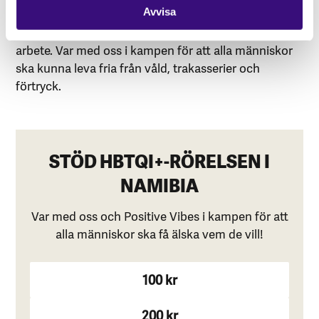
dramatiska nedskärningarna av USAID, har deras
Avvisa
partner påverkats – vilket försvårar deras livsviktiga
arbete. Var med oss i kampen för att alla människor
ska kunna leva fria från våld, trakasserier och
förtryck.
STÖD HBTQI+-RÖRELSEN I
NAMIBIA
Var med oss och Positive Vibes i kampen för att
alla människor ska få älska vem de vill!
100 kr
200 kr