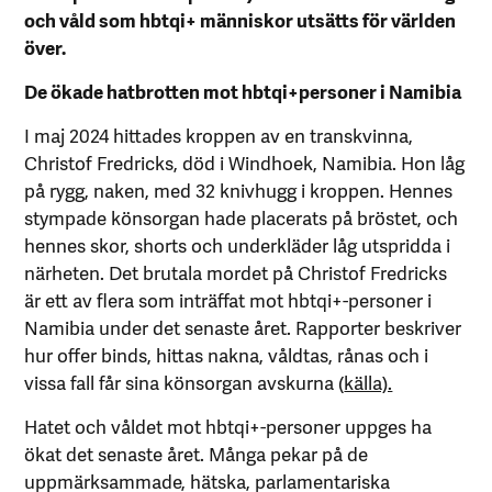
och våld som hbtqi+ människor utsätts för världen
över.
De ökade hatbrotten mot hbtqi+personer i Namibia
I maj 2024 hittades kroppen av en transkvinna,
Christof Fredricks, död i Windhoek, Namibia. Hon låg
på rygg, naken, med 32 knivhugg i kroppen. Hennes
stympade könsorgan hade placerats på bröstet, och
hennes skor, shorts och underkläder låg utspridda i
närheten. Det brutala mordet på Christof Fredricks
är ett av flera som inträffat mot hbtqi+-personer i
Namibia under det senaste året. Rapporter beskriver
hur offer binds, hittas nakna, våldtas, rånas och i
vissa fall får sina könsorgan avskurna (
källa).
Hatet och våldet mot hbtqi+-personer uppges ha
ökat det senaste året. Många pekar på de
uppmärksammade, hätska, parlamentariska