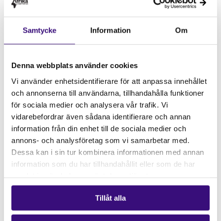
Samtycke
Information
Om
Abdulrazak Gurnah Foto: Mark Pringle
Om evenemanget
Denna webbplats använder cookies
Vi använder enhetsidentifierare för att anpassa innehållet
Datum:
14 FEB 2022
och annonserna till användarna, tillhandahålla funktioner
för sociala medier och analysera vår trafik. Vi
Tid:
18.00-19.00
vidarebefordrar även sådana identifierare och annan
Plats:
Härnösands Bibliotek
information från din enhet till de sociala medier och
annons- och analysföretag som vi samarbetar med.
Stad:
Härnösand
Dessa kan i sin tur kombinera informationen med annan
information som du har tillhandahållit eller som de har
samlat in när du har använt deras tjänster.
Tillåt alla