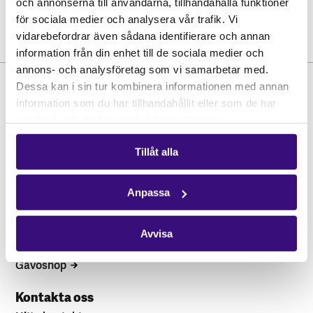
och annonserna till användarna, tillhandahålla funktioner
för sociala medier och analysera vår trafik. Vi
vidarebefordrar även sådana identifierare och annan
information från din enhet till de sociala medier och
annons- och analysföretag som vi samarbetar med.
Dessa kan i sin tur kombinera informationen med annan
information som du har tillhandahållit eller som de har
samlat in när du har använt deras tjänster.
Tillåt alla
Hitta snabbt
Anpassa
STÖD OSS
Engagera dig
Avvisa
Vårt arbete
Gåvoshop
Kontakta oss