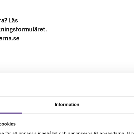
ra?
Läs
ökningsformuläret.
erna.se
Information
cookies
e för att anpassa innehållet och annonserna till användarna, tillh