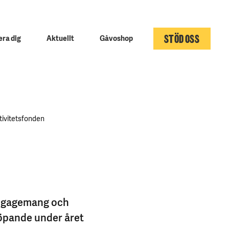
STÖD OSS
ra dig
Aktuellt
Gåvoshop
tivitetsfonden
 engagemang och
löpande under året