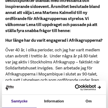
beslutspunkter blandat med intressanta och
inspirerande sidoevent. Årsmötet beslutade bland
annat att välja Lena Martens Kalmelid till ny
ordförande för Afrikagruppernas styrelse. Vi
välkomnar Lena till uppdraget och passade på att
ställa fyra snabba frågor till henne:
Hur länge har du varit engagerad i Afrikagrupperna?
Över 40 år, i olika perioder, och jag har varit medlem
utan avbrott i trettio år. Under några år på 80-talet
var jag aktiv i Stockholms Afrikagrupp – faktiskt när
Solidaritetshuset invigdes. Sen arbetade jag för
Afrikagrupperna i Moçambique i slutet av 90-talet,
och satt i styrelsen och som ordförande under åren
2000–2011. Jag kom tillbaka till styrelsen igen 2021.
Vad ser du fram emot mest under det kommande
styrelseåret?
Samtycke
Information
Om