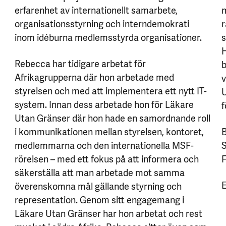
,
erfarenhet av internationellt samarbete,
m
organisationsstyrning och interndemokrati
r
inom idéburna medlemsstyrda organisationer.
s
H
Rebecca har tidigare arbetat för
b
Afrikagrupperna där hon arbetade med
v
styrelsen och med att implementera ett nytt IT-
U
system. Innan dess arbetade hon för Läkare
f
Utan Gränser där hon hade en samordnande roll
i kommunikationen mellan styrelsen, kontoret,
B
medlemmarna och den internationella MSF-
S
rörelsen – med ett fokus på att informera och
F
säkerställa att man arbetade mot samma
E
överenskomna mål gällande styrning och
representation. Genom sitt engagemang i
Läkare Utan Gränser har hon arbetat och rest