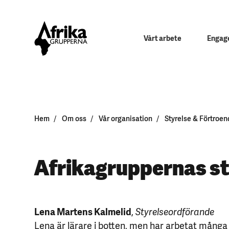
Vårt arbete
Engage
Hem
Om oss
Vår organisation
Styrelse & Förtroe
Afrikagruppernas st
Lena Martens Kalmelid
,
Styrelseordförande
Lena är lärare i botten, men har arbetat många