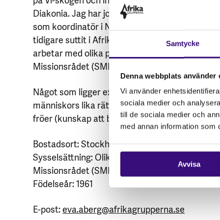
Diakonia. Jag har jobbat för Afrikagrupperna
som koordinatör i Namibia, och har även
tidigare suttit i Afrikagruppernas styrelse. Idag
Samtycke
arbetar med olika projekt för Svenska
Missionsrådet (SMR), men går i pension snart.
Denna webbplats använder 
Något som ligger extra varmt om hjärtat är alla
Vi använder enhetsidentifierar
människors lika rätt och värde. Odling, att spar
sociala medier och analysera 
till de sociala medier och a
fröer (kunskap att bevara kultursorter).
med annan information som du 
Bostadsort: Stockholm
Sysselsättning: Olika projekt för Svenska
Avvisa
Missionsrådet (SMR)
Födelseår: 1961
E-post:
eva.aberg@afrikagrupperna.se