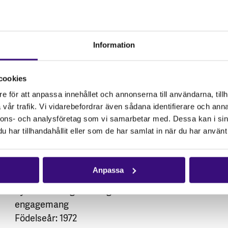
för civilsamhället, ungdomsfrågor och slutligen
ordförande i allmänpolitiska utskottet. Han
brinner för mänskliga rättigheter och
Information
demokrati.
Thomas har ett återbruk företag och har
cookies
tidigare arbetat som både kontorschef,
e för att anpassa innehållet och annonserna till användarna, tillh
a
projektledare och fastighetsskötare. Han har en
vår trafik. Vi vidarebefordrar även sådana identifierare och anna
nnons- och analysföretag som vi samarbetar med. Dessa kan i sin
examen som statsvetare vid Mittuniversitetet i
har tillhandahållit eller som de har samlat in när du har använt 
Östersund och har även en pågående utbildning
som facilitator för sociala entreprenörer.
Anpassa
Bostadsort: Fåker
Sysselsättning: Företagare & ideellt
engagemang
Födelseår: 1972