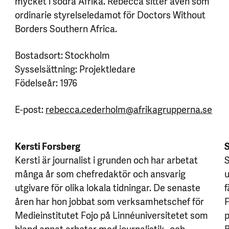
mycket i södra Afrika. Rebecca sitter även som
ordinarie styrelseledamot för Doctors Without
Borders Southern Africa.
Bostadsort: Stockholm
Sysselsättning: Projektledare
Födelseår: 1976
E-post:
rebecca.cederholm@afrikagrupperna.se
Kersti Forsberg
S
Kersti är journalist i grunden och har arbetat
S
många år som chefredaktör och ansvarig
u
utgivare för olika lokala tidningar. De senaste
f
åren har hon jobbat som verksamhetschef för
F
Medieinstitutet Fojo på Linnéuniversitetet som
p
bland annat arbetar med journalistik- och
B