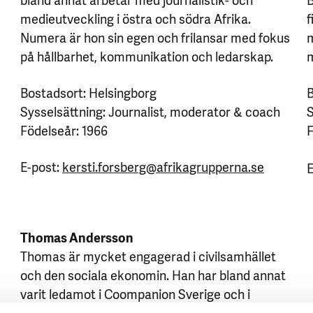
medieutveckling i östra och södra Afrika.
f
Numera är hon sin egen och frilansar med fokus
m
på hållbarhet, kommunikation och ledarskap.
m
Bostadsort: Helsingborg
B
Sysselsättning: Journalist, moderator & coach
S
Födelseår: 1966
F
E-post:
kersti.forsberg@afrikagrupperna.se
E
Thomas Andersson
Thomas är mycket engagerad i civilsamhället
och den sociala ekonomin. Han har bland annat
varit ledamot i Coompanion Sverige och i
Europarådets kongress där han var talesperson