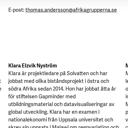
E-post:
thomas.andersson@afrikagrupperna.se
Klara Elzvik Nyström
Klara är projektledare på Solvatten och har
M
t
jobbat med olika biståndsprojekt i östra och
l
e
södra Afrika sedan 2014. Hon har jobbat åtta år
o
för stiftelsen Gapminder med
i
utbildningsmaterial och datavisualiseringar av
M
global utveckling. Klara har en examen i
p
nationalekonomi från Uppsala universitet och
v
skrev sin uppsats i Malawi om regnvariation och
c