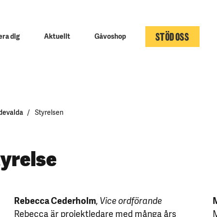
STÖD OSS
ra dig
Aktuellt
Gåvoshop
ndevalda
Styrelsen
yrelse
Rebecca Cederholm
,
Vice ordförande
Rebecca är projektledare med många års
M