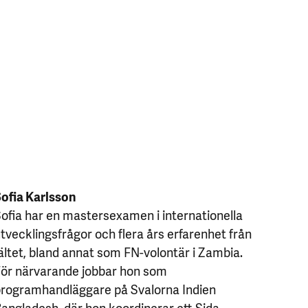
ofia Karlsson
ofia har en mastersexamen i internationella
tvecklingsfrågor och flera års erfarenhet från
ältet, bland annat som FN-volontär i Zambia.
ör närvarande jobbar hon som
rogramhandläggare på Svalorna Indien
angladesh, där hon koordinerar ett Sida-