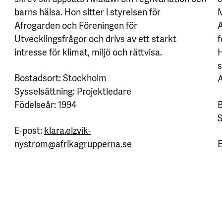
barns hälsa. Hon sitter i styrelsen för
M
Afrogarden och Föreningen för
A
Utvecklingsfrågor och drivs av ett starkt
f
intresse för klimat, miljö och rättvisa.
H
s
Bostadsort: Stockholm
A
Sysselsättning: Projektledare
Födelseår: 1994
B
S
E-post:
klara.elzvik-
nystrom@afrikagrupperna.se
E