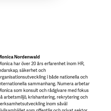
Monica Nordenwald
onica har över 20 års erfarenhet inom HR,
edarskap, säkerhet och
rganisationsutveckling i både nationella och
nternationella sammanhang. Numera arbetar
onica som konsult och rådgivare med fokus
å arbetsmiljö, krishantering, rekrytering och
erksamhetsutveckling inom såväl
ivilsamhället som offentlig och privat sektor.