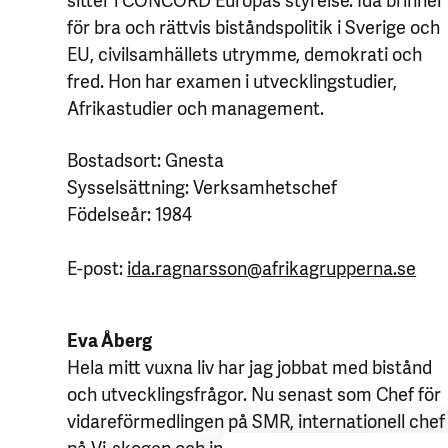
för bra och rättvis biståndspolitik i Sverige och
EU, civilsamhällets utrymme, demokrati och
fred. Hon har examen i utvecklingstudier,
Afrikastudier och management.
Bostadsort: Gnesta
Sysselsättning: Verksamhetschef
Födelseår: 1984
E-post:
ida.ragnarsson@afrikagrupperna.se
Eva Åberg
Hela mitt vuxna liv har jag jobbat med bistånd
och utvecklingsfrågor. Nu senast som Chef för
vidareförmedlingen på SMR, internationell chef
på Vi-skogen och internationell chef på