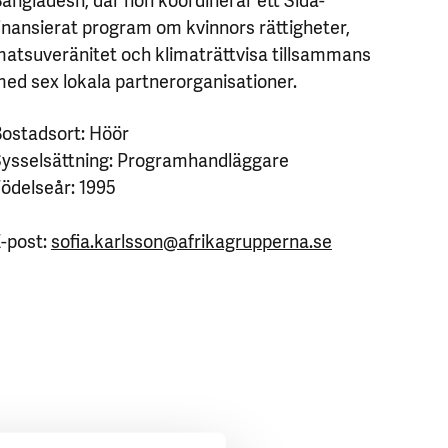
inansierat program om kvinnors rättigheter,
atsuveränitet och klimaträttvisa tillsammans
ed sex lokala partnerorganisationer.
ostadsort: Höör
ysselsättning: Programhandläggare
ödelseår: 1995
-post:
sofia.karlsson@afrikagrupperna.se