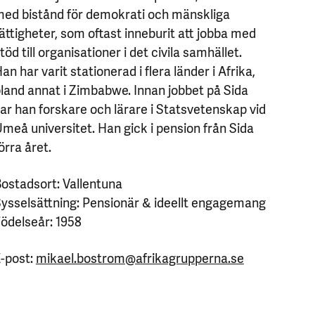
ed bistånd för demokrati och mänskliga
ättigheter, som oftast inneburit att jobba med
töd till organisationer i det civila samhället.
an har varit stationerad i flera länder i Afrika,
land annat i Zimbabwe. Innan jobbet på Sida
ar han forskare och lärare i Statsvetenskap vid
meå universitet. Han gick i pension från Sida
örra året.
ostadsort: Vallentuna
ysselsättning: Pensionär & ideellt engagemang
ödelseår: 1958
-post:
mikael.bostrom@afrikagrupperna.se