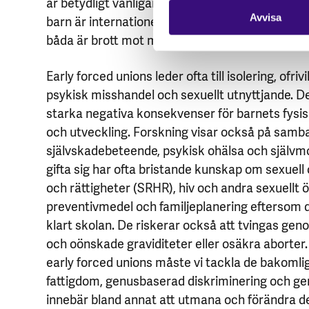
är betydligt vanligare att flickor drabbas (
källa
)
barn är internationellt erkänt som en form av 
Avvisa
båda är brott mot mänskliga rättigheter.
Early forced unions leder ofta till isolering, ofrivi
psykisk misshandel och sexuellt utnyttjande. De
starka negativa konsekvenser för barnets fysi
och utveckling. Forskning visar också på sam
självskadebeteende, psykisk ohälsa och självm
gifta sig har ofta bristande kunskap om sexuell
och rättigheter (SRHR), hiv och andra sexuellt ö
preventivmedel och familjeplanering eftersom de
klart skolan. De riskerar också att tvingas geno
och oönskade graviditeter eller osäkra aborter. 
early forced unions måste vi tackla de bakomli
fattigdom, genusbaserad diskriminering och ge
innebär bland annat att utmana och förändra de