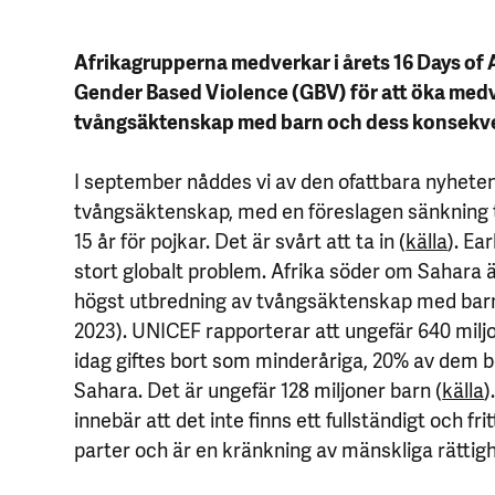
Afrikagrupperna medverkar i årets 16 Days of 
Gender Based Violence (GBV) för att öka me
tvångsäktenskap med barn och dess konsekv
I september nåddes vi av den ofattbara nyheten a
tvångsäktenskap, med en föreslagen sänkning til
15 år för pojkar. Det är svårt att ta in (
källa
). Ea
stort globalt problem. Afrika söder om Sahara 
högst utbredning av tvångsäktenskap med barn
2023). UNICEF rapporterar att ungefär 640 miljo
idag giftes bort som minderåriga, 20% av dem b
Sahara. Det är ungefär 128 miljoner barn (
källa
)
innebär att det inte finns ett fullständigt och f
parter och är en kränkning av mänskliga rättigh