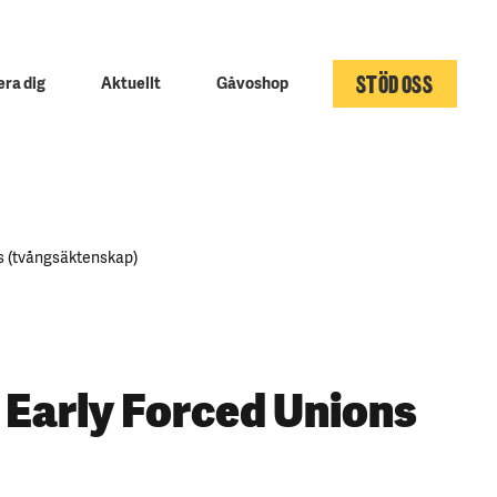
STÖD OSS
ra dig
Aktuellt
Gåvoshop
ns (tvångsäktenskap)
 Early Forced Unions