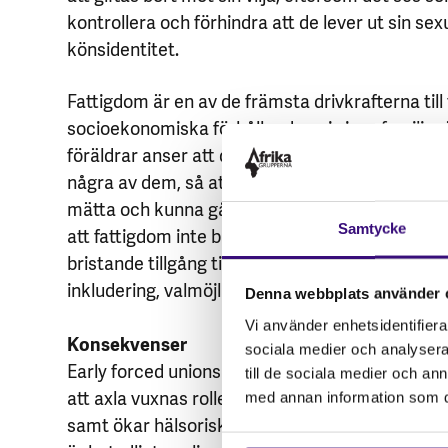
kontrollera och förhindra att de lever ut sin sexu
könsidentitet.
Fattigdom är en av de främsta drivkrafterna ti
socioekonomiska förhållandena i vissa familjer ä
föräldrar anser att de bästa de kan göra för sina
några av dem, så att de som stannar kvar i fami
mätta och kunna gå i skolan (UNICEF, 2022). Det 
Samtycke
att fattigdom inte bara innebär brist på pengar
bristande tillgång till utbildning, hälso- och sjuk
inkludering, valmöjligheter, samt säkerhet (
käll
Denna webbplats använder 
Vi använder enhetsidentifierar
Konsekvenser
sociala medier och analysera 
Early forced unions berövar barnen på deras b
till de sociala medier och a
att axla vuxnas roller och ansvar, kapar deras mö
med annan information som du 
samt ökar hälsoriskerna (UNICEF, 2022). Även p