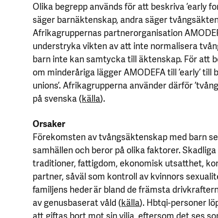
Olika begrepp används för att beskriva ’early fo
säger barnäktenskap, andra säger tvångsäkte
Afrikagruppernas partnerorganisation AMODEF
understryka vikten av att inte normalisera tv
barn inte kan samtycka till äktenskap. För att 
om minderåriga lägger AMODEFA till ’early’ till
unions’. Afrikagrupperna använder därför ’två
på svenska (
källa
).
Orsaker
Förekomsten av tvångsäktenskap med barn ser o
samhällen och beror på olika faktorer. Skadliga 
traditioner, fattigdom, ekonomisk utsatthet, kon
partner, såväl som kontroll av kvinnors sexuali
familjens heder är bland de främsta drivkraft
av genusbaserat våld (
källa
). Hbtqi-personer lö
att giftas bort mot sin vilja, eftersom det ses so