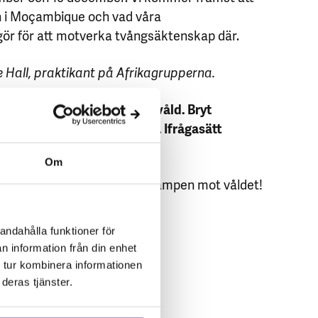
n i Moçambique och vad våra
gör för att motverka tvångsäktenskap där.
se Hall, praktikant på Afrikagrupperna.
 ställning mot genusbaserat våld. Bryt
evarna, ifrågasätt dem inte. Ifrågasätt
Om
tsätter vi den feministiska kampen mot våldet!
 33 77 – tack för ditt stöd.
andahålla funktioner för
n information från din enhet
 tur kombinera informationen
deras tjänster.