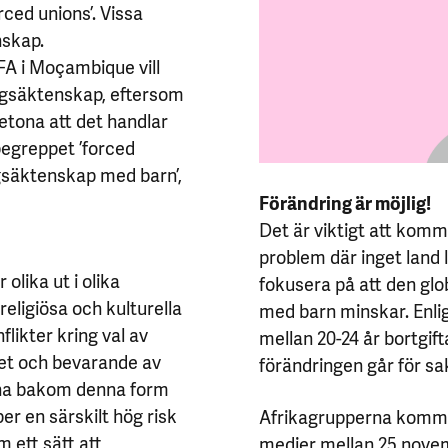
rced unions’. Vissa
nskap.
A i Moçambique vill
ångsäktenskap, eftersom
betona att det handlar
 begreppet ’forced
ngsäktenskap med barn’,
Förändring är möjlig!
Det är viktigt att komm
problem där inget land 
lika ut i olika
fokusera på att den glo
religiösa och kulturella
med barn minskar. Enlig
flikter kring val av
mellan 20-24 år bortgift
tet och bevarande av
förändringen går för sa
erna bakom denna form
per en särskilt hög risk
Afrikagrupperna kommer
m ett sätt att
medier mellan 25 nove