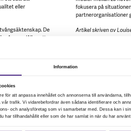
alitet eller
fokusera på situatione
partnerorganisationer 
ll tvångsäktenskap. De
Artikel skriven av Loui
r så pass dåliga att
Vi vill att du också tar
 barn, är att gifta bort
tystnaden! Tro på överl
ljen ska kunna äta sig
förövarna.
är viktigt att belysa
Information
. Det handlar om
Stöd vårt arbete så for
vård, boende, politisk
Swisha din gåva till 900
a
).
cookies
e för att anpassa innehållet och annonserna till användarna, tillh
vår trafik. Vi vidarebefordrar även sådana identifierare och anna
arndom, det tvingar dem
nnons- och analysföretag som vi samarbetar med. Dessa kan i sin
jligheter till utbildning
har tillhandahållit eller som de har samlat in när du har använt 
ojkar utsätts, men det