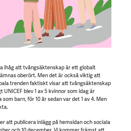
a ihåg att tvångsäktenskap är ett globalt
lämnas oberört. Men det är också viktig att
bala trenden faktiskt visar att tvångsäktenskap
t UNICEF blev 1 av 5 kvinnor som idag är
a som barn, för 10 år sedan var det 1 av 4. Men
kta.
 att publicera inlägg på hemsidan och sociala
mber och 10 december. Vi kommer främst att