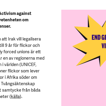
Activism against
dvetenheten om
enser.
tt Irak vill legalisera
l 9 år för flickor och
rly forced unions är ett
är en av regionerna med
 i världen (UNICEF,
ner flickor som lever
or i Afrika söder om
. Tvångsäktenskap
ritt samtycke från båda
eter (
källa
).