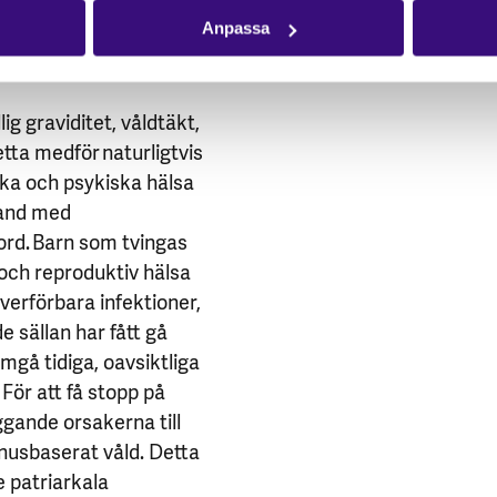
. Tvångsäktenskap med
genusbaserat våld, och
Anpassa
llig graviditet, våldtäkt,
tta medför naturligtvis
ska och psykiska hälsa
band med
ord. Barn som tvingas
 och reproduktiv hälsa
verförbara infektioner,
 sällan har fått gå
mgå tidiga, oavsiktliga
För att få stopp på
ggande orsakerna till
nusbaserat våld. Detta
 patriarkala