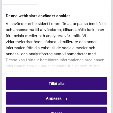
november i Skellefteå deltar LVC i en rad spännande
seminarier för att sprida kunskap om bönders
Denna webbplats använder cookies
rättigheter, hållbar matproduktion och klimaträttvisa.
Vi använder enhetsidentifierare för att anpassa innehållet
LVC kommer även delta i program och aktiviteter i
och annonserna till användarna, tillhandahålla funktioner
Stockholm. Håll utkik i våra kanaler för mer
för sociala medier och analysera vår trafik. Vi
information eller läs mer på
www.mrdagarna.se
vidarebefordrar även sådana identifierare och annan
information från din enhet till de sociala medier och
annons- och analysföretag som vi samarbetar med.
Läs fler artiklar om vårt arbete
Dessa kan i sin tur kombinera informationen med annan
information som du har tillhandahållit eller som de har
samlat in när du har använt deras tjänster.
Tillåt alla
Anpassa
Avvisa