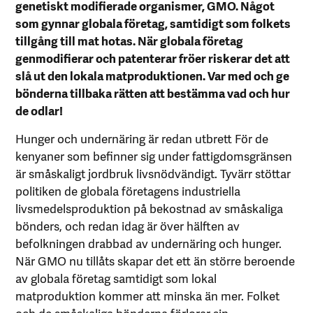
genetiskt modifierade organismer, GMO. Något
som gynnar globala företag, samtidigt som folkets
tillgång till mat hotas. När globala företag
genmodifierar och patenterar fröer riskerar det att
slå ut den lokala matproduktionen. Var med och ge
bönderna tillbaka rätten att bestämma vad och hur
de odlar!
Hunger och undernäring är redan utbrett För de
kenyaner som befinner sig under fattigdomsgränsen
är småskaligt jordbruk livsnödvändigt. Tyvärr stöttar
politiken de globala företagens industriella
livsmedelsproduktion på bekostnad av småskaliga
bönders, och redan idag är över hälften av
befolkningen drabbad av undernäring och hunger.
När GMO nu tillåts skapar det ett än större beroende
av globala företag samtidigt som lokal
matproduktion kommer att minska än mer. Folket
och de småskaliga bönderna förlorar sin