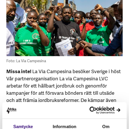
Foto: La Via Campesina
Missa inte!
La Via Campesina besöker Sverige i höst
Vår partnerorganisation La via Campesina LVC
arbetar för ett hållbart jordbruk och genomför
kampanjer för att försvara bönders rätt till utsäde
och att främja jordbruksreformer. De kämpar även
för att erkänna böndernas rättigheter och för ett
hållbart jordbrukssystem. I höst kommer de på
besök till Sverige! När Afrikagrupperna är med och
Samtycke
Information
Om
samarrangerar Mänskliga Rättighetsdagarna 14–15