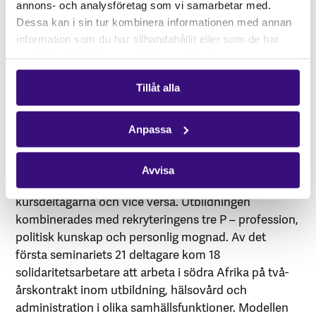
annons- och analysföretag som vi samarbetar med.
som stött dem under befrielsekampen om begäran
Dessa kan i sin tur kombinera informationen med annan
på biståndsarbetare.
information som du har tillhandahållit eller som de har
samlat in när du har använt deras tjänster.
Afrikagrupperna anpassade sig snabbt till den nya
rollen och beslutade redan 1976 att rekrytera
Tillåt alla
solidaritetsarbetare till Moçambique liksom till de
övriga fd kolonierna. Idén om förberedande SOS –
Seminarium om solidaritetsarbete i Afrika och
Anpassa
Sverige föddes. Det första SOS:et hölls våren 1976 på
Jakobsbergs folkhögskola, ett två veckor långt
Avvisa
seminarium där Afrikagrupperna fick lära känna
kursdeltagarna och vice versa. Utbildningen
kombinerades med rekryteringens tre P – profession,
politisk kunskap och personlig mognad. Av det
första seminariets 21 deltagare kom 18
solidaritetsarbetare att arbeta i södra Afrika på två-
årskontrakt inom utbildning, hälsovård och
administration i olika samhällsfunktioner. Modellen