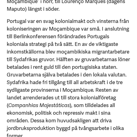
Moçambique” i norr, till Lourenço Marques (dagens
Maputo) längst i söder.
Portugal var en svag kolonialmakt och vinsterna från
koloniseringen av Moçambique var små. I anslutning
till Berlinkonferensen förändrades Portugals
koloniala strategi på två sätt. En av de viktigaste
inkomstkällorna blev moçambikiska migrantarbetare
till Sydafrikas gruvor. Hälften av gruvarbetarnas löner
betalades i rent guld till den portugisiska staten.
Gruvarbetarna själva betalades i den lokala valutan.
Sydafrika hade fri tillgång till all arbetskraft i de tre
sydligaste provinserna i Moçambique. Resten av
landet arrenderades ut till stora kolonialföretag
(
Companhias Majestáticas
), som tilldelades all
ekonomisk, politisk och repressiv makt i sina
områden. Dessa kom huvudsakligen att driva
jordbruksproduktion byggd på tvångsarbete i olika
former.