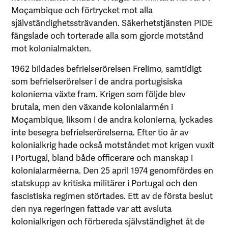
Moçambique och förtrycket mot alla
självständighetssträvanden. Säkerhetstjänsten PIDE
fängslade och torterade alla som gjorde motstånd
mot kolonialmakten.
1962 bildades befrielserörelsen Frelimo, samtidigt
som befrielserörelser i de andra portugisiska
kolonierna växte fram. Krigen som följde blev
brutala, men den växande kolonialarmén i
Moçambique, liksom i de andra kolonierna, lyckades
inte besegra befrielserörelserna. Efter tio år av
kolonialkrig hade också motståndet mot krigen vuxit
i Portugal, bland både officerare och manskap i
kolonialarméerna. Den 25 april 1974 genomfördes en
statskupp av kritiska militärer i Portugal och den
fascistiska regimen störtades. Ett av de första beslut
den nya regeringen fattade var att avsluta
kolonialkrigen och förbereda självständighet åt de