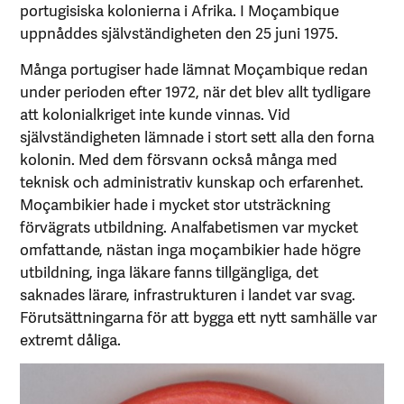
portugisiska kolonierna i Afrika. I Moçambique
uppnåddes självständigheten den 25 juni 1975.
Många portugiser hade lämnat Moçambique redan
under perioden efter 1972, när det blev allt tydligare
att kolonialkriget inte kunde vinnas. Vid
självständigheten lämnade i stort sett alla den forna
kolonin. Med dem försvann också många med
teknisk och administrativ kunskap och erfarenhet.
Moçambikier hade i mycket stor utsträckning
förvägrats utbildning. Analfabetismen var mycket
omfattande, nästan inga moçambikier hade högre
utbildning, inga läkare fanns tillgängliga, det
saknades lärare, infrastrukturen i landet var svag.
Förutsättningarna för att bygga ett nytt samhälle var
extremt dåliga.