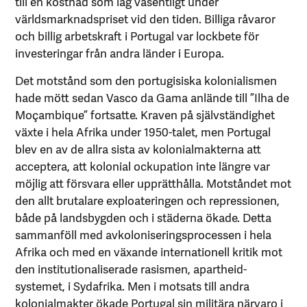
till en kostnad som låg väsentligt under
världsmarknadspriset vid den tiden. Billiga råvaror
och billig arbetskraft i Portugal var lockbete för
investeringar från andra länder i Europa.
Det motstånd som den portugisiska kolonialismen
hade mött sedan Vasco da Gama anlände till ”Ilha de
Moçambique” fortsatte. Kraven på självständighet
växte i hela Afrika under 1950-talet, men Portugal
blev en av de allra sista av kolonialmakterna att
acceptera, att kolonial ockupation inte längre var
möjlig att försvara eller upprätthålla. Motståndet mot
den allt brutalare exploateringen och repressionen,
både på landsbygden och i städerna ökade. Detta
sammanföll med avkoloniseringsprocessen i hela
Afrika och med en växande internationell kritik mot
den institutionaliserade rasismen, apartheid-
systemet, i Sydafrika. Men i motsats till andra
kolonialmakter ökade Portugal sin militära närvaro i