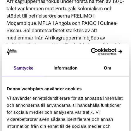
Afrikagruppernas fokus under första hälften av 1970-
talet var kampen mot Portugals kolonialism och
stödet till befrielserörelserna FRELIMO i
Moçambique, MPLA i Angola och PAIGC i Guinea-
Bissau. Solidaritetsarbetet stärktes av att
medlemmar från Afrikagrupperna inbjöds av
befrielserörelserna att besöka befriade områden i de
tre länderna. Besöken gav vittnesmål om
befrielsekampen och befrielserörelsernas arbete att
under extremt svåra villkor skapa befriade områden
Samtycke
Information
Om
med skolor, sjukvård, respekt och värdighet för
människorna.
Denna webbplats använder cookies
Med portugisernas uttåg dränerades landet på
Vi använder enhetsidentifierare för att anpassa innehållet
utbildad personal. Så till exempel fanns endast ett
och annonserna till användarna, tillhandahålla funktioner
40-tal läkare kvar för en befolkning på omkring 10
för sociala medier och analysera vår trafik. Vi
miljoner. Teknisk utrustning togs med till Portugal
vidarebefordrar även sådana identifierare och annan
eller förstördes. I denna akuta brist på utbildad
information från din enhet till de sociala medier och
personal riktade sig Moçambique till organisationer