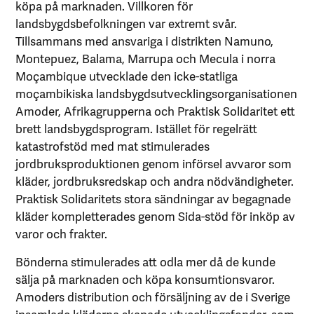
köpa på marknaden. Villkoren för
landsbygdsbefolkningen var extremt svår.
Tillsammans med ansvariga i distrikten Namuno,
Montepuez, Balama, Marrupa och Mecula i norra
Moçambique utvecklade den icke-statliga
moçambikiska landsbygdsutvecklingsorganisationen
Amoder, Afrikagrupperna och Praktisk Solidaritet ett
brett landsbygdsprogram. Istället för regelrätt
katastrofstöd med mat stimulerades
jordbruksproduktionen genom införsel avvaror som
kläder, jordbruksredskap och andra nödvändigheter.
Praktisk Solidaritets stora sändningar av begagnade
kläder kompletterades genom Sida-stöd för inköp av
varor och frakter.
Bönderna stimulerades att odla mer då de kunde
sälja på marknaden och köpa konsumtionsvaror.
Amoders distribution och försäljning av de i Sverige
insamlade kläderna skapade utvecklingsfonder, som