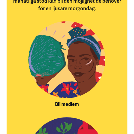
månatliga stöd kan bli den möjlighet de behöver
för en ljusare morgondag.
Bli medlem