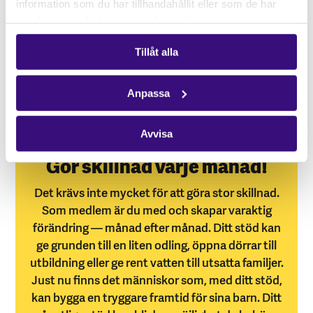
information som du har tillhandahållit eller som de har
samlat in när du har använt deras tjänster.
Tillåt alla
Rapport Renewables and reprisals
Ladda ned (6 Mb)
Anpassa
Avvisa
Gör skillnad varje månad!
Det krävs inte mycket för att göra stor skillnad.
Som medlem är du med och skapar varaktig
förändring — månad efter månad. Ditt stöd kan
ge grunden till en liten odling, öppna dörrar till
utbildning eller ge rent vatten till utsatta familjer.
Just nu finns det människor som, med ditt stöd,
kan bygga en tryggare framtid för sina barn. Ditt