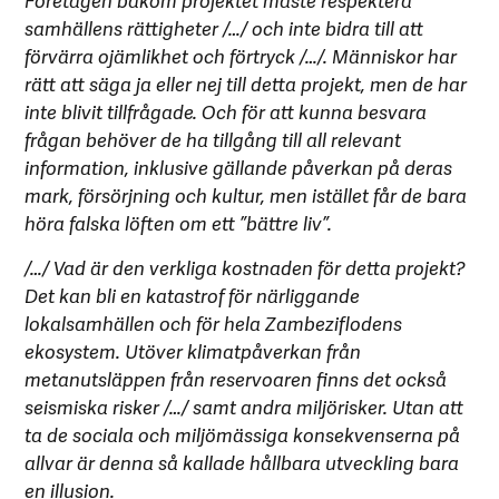
samhällens rättigheter /…/ och inte bidra till att
förvärra ojämlikhet och förtryck /…/. Människor har
rätt att säga ja eller nej till detta projekt, men de har
inte blivit tillfrågade. Och för att kunna besvara
frågan behöver de ha tillgång till all relevant
information, inklusive gällande påverkan på deras
mark, försörjning och kultur, men istället får de bara
höra falska löften om ett ”bättre liv”.
/…/ Vad är den verkliga kostnaden för detta projekt?
Det kan bli en katastrof för närliggande
lokalsamhällen och för hela Zambeziflodens
ekosystem. Utöver klimatpåverkan från
metanutsläppen från reservoaren finns det också
seismiska risker /…/ samt andra miljörisker. Utan att
ta de sociala och miljömässiga konsekvenserna på
allvar är denna så kallade hållbara utveckling bara
en illusion.