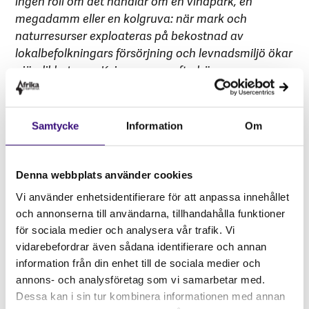
ingen roll om det handlar om en vindpark, en
megadamm eller en kolgruva: när mark och
naturresurser exploateras på bekostnad av
lokalbefolkningars försörjning och levnadsmiljö ökar
ojämlikheterna. Kvinnor, som ofta bär
huvudansvaret för hushållets matförsörjning och
resurshantering, drabbas allra hårdast. Energin som
framställs exporteras ofta och vinsterna hamnar
Samtycke
Information
Om
oftast i fickorna på de gigantiska företagen. Detta
visar att enbart en “grön” omställning inte räcker. Vi
behöver en rättvis omställning som grundas på
Denna webbplats använder cookies
miljömässig och social rättvisa, lokalt, regionalt och
Vi använder enhetsidentifierare för att anpassa innehållet
globalt.”
och annonserna till användarna, tillhandahålla funktioner
–
Boel Johnsson, Policyrådgivare Naturresurser,
för sociala medier och analysera vår trafik. Vi
företag och mänskliga rättigheter
vidarebefordrar även sådana identifierare och annan
information från din enhet till de sociala medier och
Ladda ned och läs rapporten
annons- och analysföretag som vi samarbetar med.
Dessa kan i sin tur kombinera informationen med annan