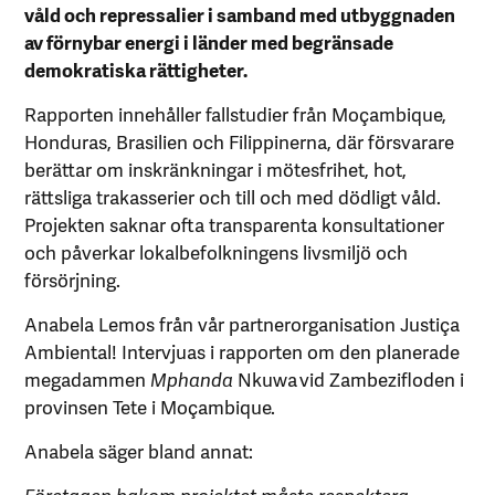
våld och repressalier i samband med utbyggnaden
av förnybar energi i länder med begränsade
demokratiska rättigheter.
Rapporten innehåller fallstudier från Moçambique,
Honduras, Brasilien och Filippinerna, där försvarare
berättar om inskränkningar i mötesfrihet, hot,
rättsliga trakasserier och till och med dödligt våld.
Projekten saknar ofta transparenta konsultationer
och påverkar lokalbefolkningens livsmiljö och
försörjning.
Anabela Lemos från vår partnerorganisation Justiça
Ambiental! Intervjuas i rapporten om den planerade
megadammen
Mphanda
Nkuwa vid Zambezifloden i
provinsen Tete i Moçambique.
Anabela säger bland annat:
Företagen bakom projektet måste respektera