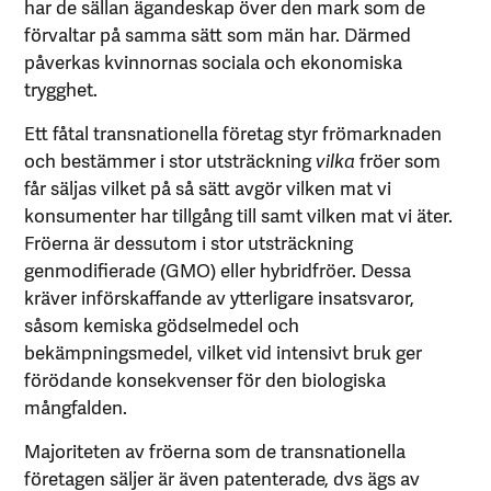
har de sällan ägandeskap över den mark som de
förvaltar på samma sätt som män har. Därmed
påverkas kvinnornas sociala och ekonomiska
trygghet.
Ett fåtal transnationella företag styr frömarknaden
och bestämmer i stor utsträckning
vilka
fröer som
får säljas vilket på så sätt avgör vilken mat vi
konsumenter har tillgång till samt vilken mat vi äter.
Fröerna är dessutom i stor utsträckning
genmodifierade (GMO) eller hybridfröer. Dessa
kräver införskaffande av ytterligare insatsvaror,
såsom kemiska gödselmedel och
bekämpningsmedel, vilket vid intensivt bruk ger
förödande konsekvenser för den biologiska
mångfalden.
Majoriteten av fröerna som de transnationella
företagen säljer är även patenterade, dvs ägs av