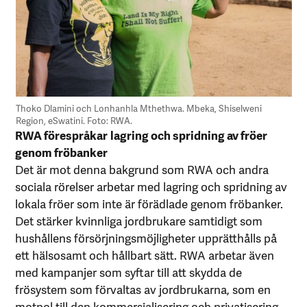
Thoko Dlamini och Lonhanhla Mthethwa. Mbeka, Shiselweni
Region, eSwatini. Foto: RWA.
RWA förespråkar
lagring och spridning av fröer
genom fröbanker
Det är mot denna bakgrund som RWA och andra
sociala rörelser arbetar med lagring och spridning av
lokala fröer som inte är förädlade genom fröbanker.
Det stärker kvinnliga jordbrukare samtidigt som
hushållens försörjningsmöjligheter upprätthålls på
ett hälsosamt och hållbart sätt. RWA arbetar även
med kampanjer som syftar till att skydda de
frösystem som förvaltas av jordbrukarna, som en
motpol till den kommersialisering och privatisering