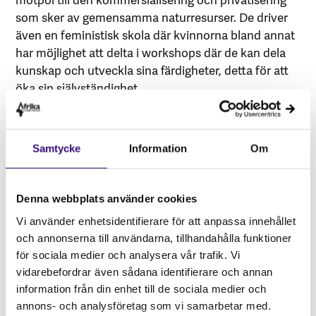
som sker av gemensamma naturresurser. De driver
även en feministisk skola där kvinnorna bland annat
har möjlighet att delta i workshops där de kan dela
kunskap och utveckla sina färdigheter, detta för att
öka sin självständighet.
RWA:s arbete är centralt för att uppnå
klimaträttvisa
De som bidragit minst till klimatförändringarna är de
Samtycke
Information
Om
som får betala det högsta priset. För att uppnå
klimaträttvisa måste det globala livsmedelssystemet
Denna webbplats använder cookies
transformeras och maktstrukturerna bli rättvisa.
RWA genomförde 2021 en studie som belyste vikten
Vi använder enhetsidentifierare för att anpassa innehållet
av frösparare eller ”de som håller upp mer än halva
och annonserna till användarna, tillhandahålla funktioner
himlen”. Med lokal kunskap om mark och fröer och
för sociala medier och analysera vår trafik. Vi
möjligheten till att spara, dela och så om fröer kunde
vidarebefordrar även sådana identifierare och annan
information från din enhet till de sociala medier och
studien visa hur detta bevarar den biologiska
annons- och analysföretag som vi samarbetar med.
mångfalden i de berörda områdena eftersom