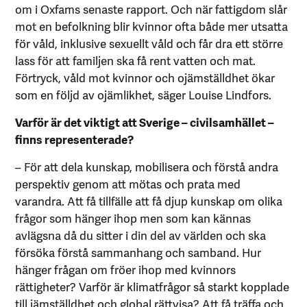
om i Oxfams senaste rapport. Och när fattigdom slår
mot en befolkning blir kvinnor ofta både mer utsatta
för våld, inklusive sexuellt våld och får dra ett större
lass för att familjen ska få rent vatten och mat.
Förtryck, våld mot kvinnor och ojämställdhet ökar
som en följd av ojämlikhet, säger Louise Lindfors.
Varför är det viktigt att Sverige – civilsamhället –
finns representerade?
– För att dela kunskap, mobilisera och förstå andra
perspektiv genom att mötas och prata med
varandra. Att få tillfälle att få djup kunskap om olika
frågor som hänger ihop men som kan kännas
avlägsna då du sitter i din del av världen och ska
försöka förstå sammanhang och samband. Hur
hänger frågan om fröer ihop med kvinnors
rättigheter? Varför är klimatfrågor så starkt kopplade
till jämställdhet och global rättvisa? Att få träffa och