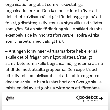
organisationer globalt som vi icke-statliga
organisationer kan. Den kan heller inte ta över allt
det arbete civilsamhället gör för det bygger ju på att
folket, gräsrötter, aktivister ska styra vilka aktiviteter
som görs. Så en sån förändring skulle såklart drabba
exempelvis de kvinnorättsförsvarare i södra Afrika
som vi arbetar med väldigt hårt.
– Antingen försvinner vårt samarbete helt eller så
skulle det bli frågan om något bilateralt/statligt
samarbete som skulle begränsa möjligheterna att nå
ut till de mest utsatta grupperna. Den expertis och
effektivitet som civilsamhället arbetat fram genom
decennier skulle bara kastas bort och Sverige skulle
mista en del av sitt globala rykte som ett föredöme
för demokrati och mänskliga rättigheter, avslutar
Louise Lindfors.
Läs intervjun här:
Toppmötet CSW om kvinnors