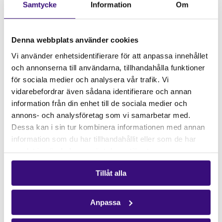
Samtycke
Information
Om
rättigheter pågår i New York (fempers.se)
Denna webbplats använder cookies
Vi använder enhetsidentifierare för att anpassa innehållet
Stötta kampen för en rättvis
och annonserna till användarna, tillhandahålla funktioner
för sociala medier och analysera vår trafik. Vi
värld!
vidarebefordrar även sådana identifierare och annan
information från din enhet till de sociala medier och
Scanna koden nedan i din Swish-app för
annons- och analysföretag som vi samarbetar med.
att enkelt skänka en gåva till
Dessa kan i sin tur kombinera informationen med annan
Afrikagrupperna. Du kan förstås också
information som du har tillhandahållit eller som de har
skriva in Swish-numret manuellt.
samlat in när du har använt deras tjänster.
Tillåt alla
Anpassa