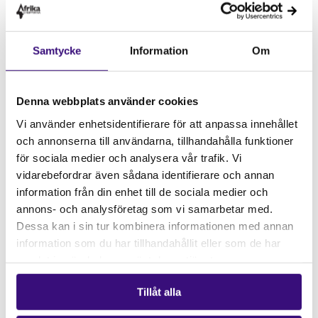
Samtycke
Information
Om
Denna webbplats använder cookies
Vi använder enhetsidentifierare för att anpassa innehållet
och annonserna till användarna, tillhandahålla funktioner
för sociala medier och analysera vår trafik. Vi
vidarebefordrar även sådana identifierare och annan
information från din enhet till de sociala medier och
annons- och analysföretag som vi samarbetar med.
Dessa kan i sin tur kombinera informationen med annan
information som du har tillhandahållit eller som de har
samlat in när du har använt deras tjänster.
Läs fler artiklar om vårt arbete
Tillåt alla