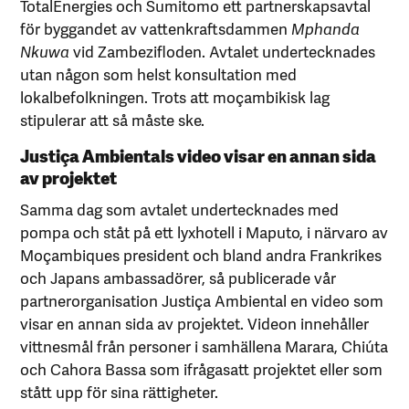
TotalEnergies och Sumitomo ett partnerskapsavtal
för byggandet av vattenkraftsdammen
Mphanda
Nkuwa
vid Zambezifloden. Avtalet undertecknades
utan någon som helst konsultation med
lokalbefolkningen. Trots att moçambikisk lag
stipulerar att så måste ske.
Justiça Ambientals video visar en annan sida
av projektet
Samma dag som avtalet undertecknades med
pompa och ståt på ett lyxhotell i Maputo, i närvaro av
Moçambiques president och bland andra Frankrikes
och Japans ambassadörer, så publicerade vår
partnerorganisation Justiça Ambiental en video som
visar en annan sida av projektet. Videon innehåller
vittnesmål från personer i samhällena Marara, Chiúta
och Cahora Bassa som ifrågasatt projektet eller som
stått upp för sina rättigheter.