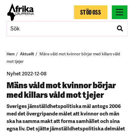
STÖD OSS
Hem
Aktuellt
Mäns våld mot kvinnor börjar med killars våld
mot tjejer
Nyhet 2022-12-08
Mäns våld mot kvinnor börjar
med killars våld mot tjejer
Sveriges jämställdhetspolitiska mål antogs 2006
med det övergripande målet att
kvinnor och män
ska ha samma makt att forma samhället och sina
egna liv
. Det sjätte jämställdhetspolitiska delmålet