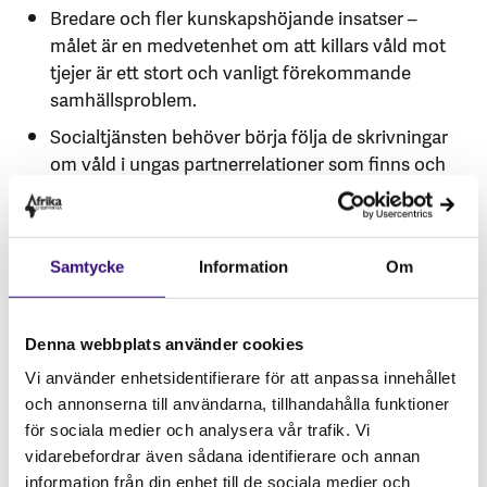
Bredare och fler kunskapshöjande insatser –
målet är en medvetenhet om att killars våld mot
tjejer är ett stort och vanligt förekommande
samhällsproblem.
Socialtjänsten behöver börja följa de skrivningar
om våld i ungas partnerrelationer som finns och
inleda utredningar baserat på kännedom om
denna typ av våld. När man arbetar med insatser
riktade mot våldsutövare behöver man också
Samtycke
Information
Om
inklydera unga våldsutövare i det arbetet.
Skolans ansvar gällande stöd, skydd och åtgärder
Denna webbplats använder cookies
när det gäller elever som både utsätts och utövar
Vi använder enhetsidentifierare för att anpassa innehållet
denna typ av våld ska förtydligas.
och annonserna till användarna, tillhandahålla funktioner
Rutinmässiga frågor om våld som ska ställas till
för sociala medier och analysera vår trafik. Vi
alla unga inom både socialtjänst, hälso- och
vidarebefordrar även sådana identifierare och annan
sjukvård samt elevhälsovården.
information från din enhet till de sociala medier och