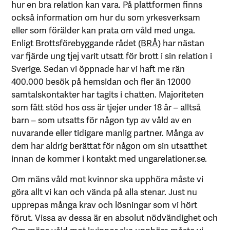
hur en bra relation kan vara. På plattformen finns
också information om hur du som yrkesverksam
eller som förälder kan prata om våld med unga.
Enligt Brottsförebyggande rådet
(BRÅ)
har nästan
var fjärde ung tjej varit utsatt för brott i sin relation i
Sverige. Sedan vi öppnade har vi haft me rän
400.000 besök på hemsidan och fler än 12000
samtalskontakter har tagits i chatten. Majoriteten
som fått stöd hos oss är tjejer under 18 år – alltså
barn – som utsatts för någon typ av våld av en
nuvarande eller tidigare manlig partner. Många av
dem har aldrig berättat för någon om sin utsatthet
innan de kommer i kontakt med ungarelationer.se.
Om mäns våld mot kvinnor ska upphöra måste vi
göra allt vi kan och vända på alla stenar. Just nu
upprepas många krav och lösningar som vi hört
förut. Vissa av dessa är en absolut nödvändighet och
Om mäns våld mot kvinnor ska upphöra måste vi