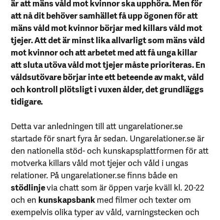
är att mäns våld mot kvinnor ska upphöra. Men för
att nå dit behöver samhället få upp ögonen för att
mäns våld mot kvinnor börjar med killars våld mot
tjejer. Att det är minst lika allvarligt som mäns våld
mot kvinnor och att arbetet med att få unga killar
att sluta utöva våld mot tjejer måste prioriteras. En
våldsutövare börjar inte ett beteende av makt, våld
och kontroll plötsligt i vuxen ålder, det grundläggs
tidigare.
Detta var anledningen till att ungarelationer.se
startade för snart fyra år sedan. Ungarelationer.se är
den nationella stöd- och kunskapsplattformen för att
motverka killars våld mot tjejer och våld i ungas
relationer. På ungarelationer.se finns både en
stödlinje
via chatt som är öppen varje kväll kl. 20-22
och en
kunskapsbank
med filmer och texter om
exempelvis olika typer av våld, varningstecken och