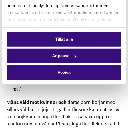
annons- och analysföretag som vi samarbetar med.
Rättsväsendet bör få i uppdrag att särskilt utreda
Dessa kan i sin tur kombinera informationen med annan
och lagföra dessa brott. Ett sådant uppdrag ska
information som du har tillhandahållit eller som de har
innehålla både en kunskapshöjande insats,
samlat in när du har använt deras tjänster.
nödvändig resursfördelning och ett fokus på att
lagföra flera av dess brott.
Tillåt alla
Arbetet med att identifiera unga förövare i tid
behöver intensifieras markant, dels genom att
Anpassa
även fråga om våldsutövande i mötet med unga,
dels genom att utöka arbetet med exempelvis
Avvisa
behandlande insatser av våldsutövare av våld i
relationer till att även inkludera dem som är under
18 år.
Mäns våld mot kvinnor och
deras barn börjar med
killars våld mot tjejer. Inga fler flickor ska utsättas av
sina pojkvänner, inga fler flickor ska växa upp i en
relation med en våldsutövare, inga fler flickor ska bli