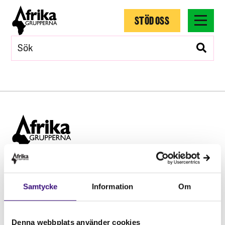
STÖD OSS
Hitta snabbt
Samtycke
Information
Om
STÖD OSS
Engagera dig
Vårt arbete
Denna webbplats använder cookies