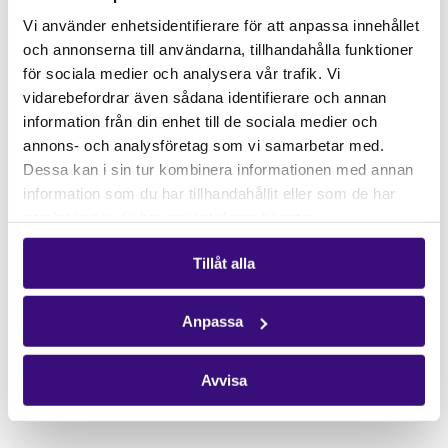
Gåvoshop
Vi använder enhetsidentifierare för att anpassa innehållet
och annonserna till användarna, tillhandahålla funktioner
Kontakta oss
för sociala medier och analysera vår trafik. Vi
Hitta kontaktperson
vidarebefordrar även sådana identifierare och annan
Pressrum
information från din enhet till de sociala medier och
annons- och analysföretag som vi samarbetar med.
Följ oss
Dessa kan i sin tur kombinera informationen med annan
Facebook
information som du har tillhandahållit eller som de har
samlat in när du har använt deras tjänster.
Instagram
Nyhetsbrev
Tillåt alla
Få vårt nyhetsbrev
Anpassa
Avvisa