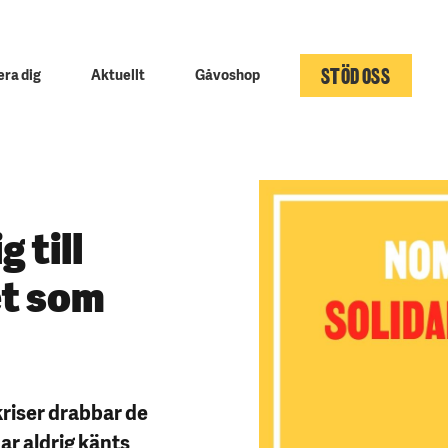
STÖD OSS
ra dig
Aktuellt
Gåvoshop
 till
et som
kriser drabbar de
har aldrig känts