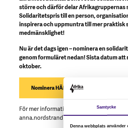
större och därför delar Afrikagruppernas s
Solidaritetspris till en person, organisation 
inspirera och uppmuntra till mer praktisk 
medmänsklighet!
Nu är det dags igen – nominera en solidari
genom formuläret nedan! Sista datum att 
oktober.
Nominera HÄR
För mer information mejla:
Samtycke
anna.nordstrand@afrikagrupperna.se
Denna webbplats använder 