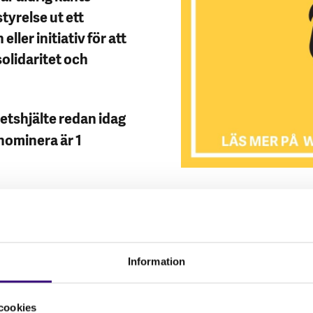
tyrelse ut ett
eller initiativ för att
solidaritet och
tetshjälte redan idag
nominera är 1
Information
cookies