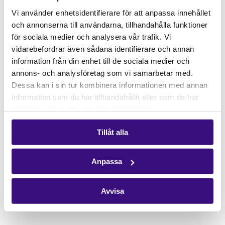
Gåvoshop
Vi använder enhetsidentifierare för att anpassa innehållet
och annonserna till användarna, tillhandahålla funktioner
Kontakta oss
för sociala medier och analysera vår trafik. Vi
Hitta kontaktperson
vidarebefordrar även sådana identifierare och annan
Pressrum
information från din enhet till de sociala medier och
annons- och analysföretag som vi samarbetar med.
Följ oss
Dessa kan i sin tur kombinera informationen med annan
Facebook
information som du har tillhandahållit eller som de har
samlat in när du har använt deras tjänster.
Instagram
Nyhetsbrev
Tillåt alla
Få vårt nyhetsbrev
Anpassa
Avvisa