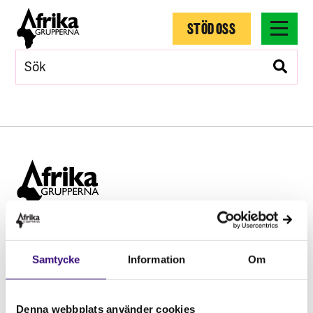
STÖD OSS
Hitta snabbt
Samtycke
Information
Om
STÖD OSS
Engagera dig
Vårt arbete
Denna webbplats använder cookies