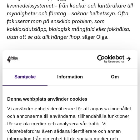
livsmedelssystemet – från kockar och lantbrukare till
myndigheter och företag – saknar helhetssyn. Ofta
fokuserar man på enskilda problem, som
koldioxidutsläpp, biologisk mångfald eller folkhälsa,
utan att se att allt hänger ihop,
säger Olga.
Olga påpekar dessvärre hur svårt det är för
konsumenter att göra hållbara val i ett system som är
byggt för att främja kommersiella intressen.
Samtycke
Information
Om
– Vi förväntar oss att konsumenter ska göra
hållbara val, men det är omöjligt i dagens system. I
affärerna är utbudet fyllt av icke hållbara produkter,
Denna webbplats använder cookies
och även ekologiska alternativ bidrar sällan till
Vi använder enhetsidentifierare för att anpassa innehållet
social och ekonomisk hållbarhet. Till exempel går
och annonserna till användarna, tillhandahålla funktioner
bara cirka 9 % av priset på en vara till lantbrukaren,
för sociala medier och analysera vår trafik. Vi
vilket direkt motverkar omställningen till ett hållbart
vidarebefordrar även sådana identifierare och annan
jordbruk.
information från din enhet till de sociala medier och