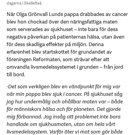
dagarna i Skellefteå
När Olga Grönvall Lunds pappa drabbades av cancer
blev hon chockad över den näringsfattiga maten
som serverades av sjukhuset – inte bara för dess
negativa påverkan på patienternas hälsa, utan även
för dess skadliga effekter på miljön. Denna
erfarenhet blev startskottet för grundandet av
föreningen Reformaten, som strävar efter att
omvandla livsmedelssystemet i grunden – från jord
till bord.
-Det som verkligen blev en vändpunkt för mig var
när min pappa blev sjuk i cancer. På sjukhuset såg
jag hur undermålig och ohållbar maten var – både
för människors hälsa och för planeten. Det gjorde
mig förbannad. Jag insåg att problemet inte bara
handlade om sjukhusmaten, utan om hela vårt
livsmedelssystem. Varför äter vi mat som gör både