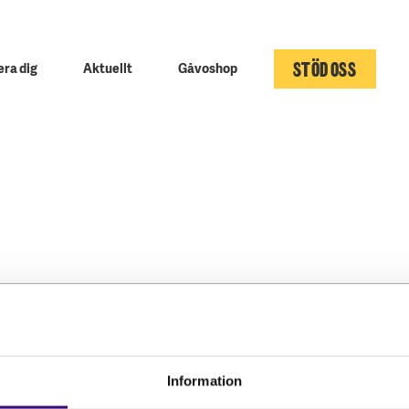
STÖD OSS
ra dig
Aktuellt
Gåvoshop
Kontakta oss
Följ oss
Hitta kontaktperson
Facebook
Information
Pressrum
Instagram