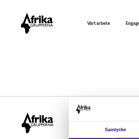
Vårt arbete
Engage
Hitta snabbt
STÖD OSS
Samtycke
Engagera dig