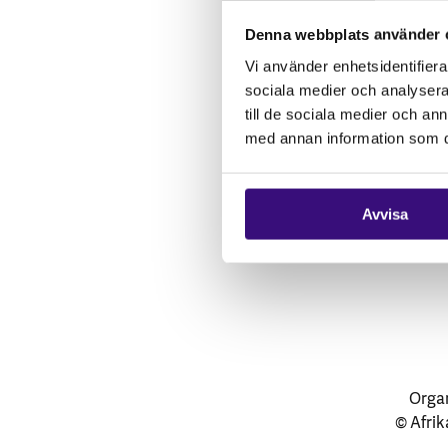
Vårt arbete
Denna webbplats använder 
Gåvoshop
Vi använder enhetsidentifierar
sociala medier och analysera 
till de sociala medier och a
med annan information som du 
Avvisa
Organ
© Afrik