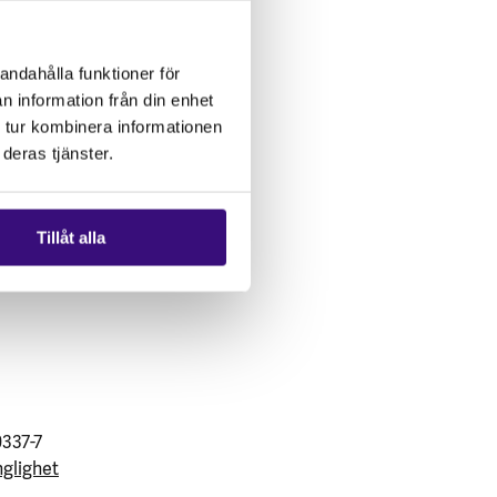
andahålla funktioner för
n information från din enhet
 tur kombinera informationen
deras tjänster.
Tillåt alla
0337-7
nglighet