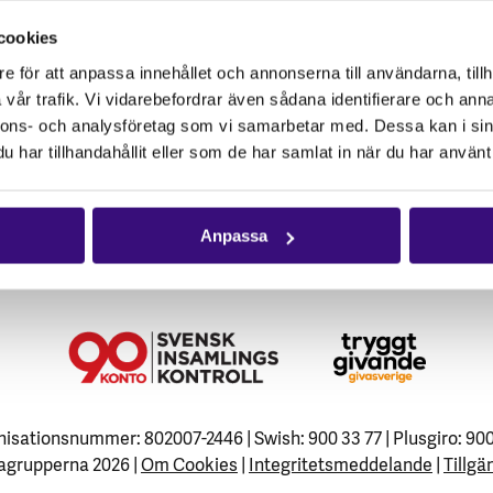
cookies
e för att anpassa innehållet och annonserna till användarna, tillh
vår trafik. Vi vidarebefordrar även sådana identifierare och anna
nnons- och analysföretag som vi samarbetar med. Dessa kan i sin
har tillhandahållit eller som de har samlat in när du har använt 
Anpassa
isationsnummer: 802007-2446 | Swish: 900 33 77 | Plusgiro: 90
agrupperna 2026 |
Om Cookies
|
Integritetsmeddelande
|
Tillgä