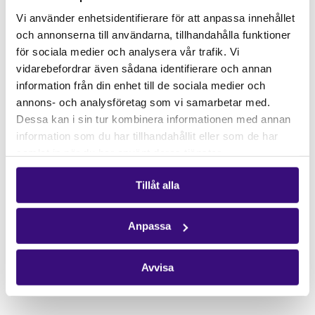
Gåvoshop
Vi använder enhetsidentifierare för att anpassa innehållet
och annonserna till användarna, tillhandahålla funktioner
Kontakta oss
för sociala medier och analysera vår trafik. Vi
Hitta kontaktperson
vidarebefordrar även sådana identifierare och annan
Pressrum
information från din enhet till de sociala medier och
annons- och analysföretag som vi samarbetar med.
Följ oss
Dessa kan i sin tur kombinera informationen med annan
Facebook
information som du har tillhandahållit eller som de har
samlat in när du har använt deras tjänster.
Instagram
Nyhetsbrev
Tillåt alla
Få vårt nyhetsbrev
Anpassa
Avvisa