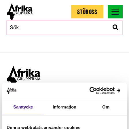
STÖD OSS
Hitta snabbt
Samtycke
Information
Om
STÖD OSS
Engagera dig
Vårt arbete
Denna webbplats använder cookies