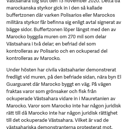
Västsahara tog slut den 13 november 2020. Detta då
marockanska styrkor gick in i den så kallade
buffertzonen där varken Polisarios eller Marockos
militära styrkor får befinna sig enligt avtal signerat av
bägge sidor. Buffertzonen löper längst med den av
Marocko byggda muren om 270 mil som delar
Västsahara i två delar; en befriad del som
kontrolleras av Polisario och en ockuperad del
kontrolleras av Marocko.
Under hösten har civila västsaharier demonstrerat
fredligt vid muren, på den befriade sidan, nära byn El
Guarguaret där Marocko byggt en väg. På vägen
fraktas varor som grönsaker och fisk från
ockuperade Västsahara vidare in i Mauretanien av
Marocko. Varor som Marocko inte har någon juridisk
rätt till då Marocko inte har någon juridisk rättighet
till det ockuperade Västsahara. Vilket är vad de
västsahariska demonstranterna protesterat mot.