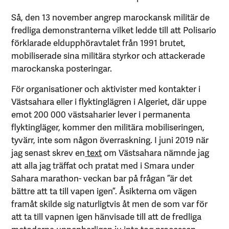
Så, den 13 november angrep marockansk militär de
fredliga demonstranterna vilket ledde till att Polisario
förklarade eldupphöravtalet från 1991 brutet,
mobiliserade sina militära styrkor och attackerade
marockanska posteringar.
För organisationer och aktivister med kontakter i
Västsahara eller i flyktinglägren i Algeriet, där uppe
emot 200 000 västsaharier lever i permanenta
flyktingläger, kommer den militära mobiliseringen,
tyvärr, inte som någon överraskning. I juni 2019 när
jag senast skrev en
text
om Västsahara nämnde jag
att alla jag träffat och pratat med i Smara under
Sahara marathon- veckan bar på frågan ”är det
bättre att ta till vapen igen”. Åsikterna om vägen
framåt skilde sig naturligtvis åt men de som var för
att ta till vapnen igen hänvisade till att de fredliga
metoderna uppenbarligen ju inte tog processen