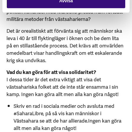
Avvisa
agerande? Eller kommer en fortsatt passivitet och
politisk kohandel med Marocko pressa fram fortsatt
militära metoder från västsaharierna?
Det är orealistiskt att förvänta sig att människor ska
leva i 40 år till flyktingläger i öknen och be dem lita
på en stillastående process. Det krävs att omvärlden
omedelbart visar handlingskraft om ett eskalerande
krig ska undvikas.
Vad du kan göra för att visa solidaritet?
I dessa tider är det extra viktigt att visa det
västsahariska folket att de inte står ensamma i sin
kamp. Ingen kan göra allt men alla kan göra något!
Skriv en rad i sociala medier och avsluta med
#SaharaLibre, på så vis kan människor i
Västsahara se att de har allierade.Ingen kan göra
allt men alla kan göra något!