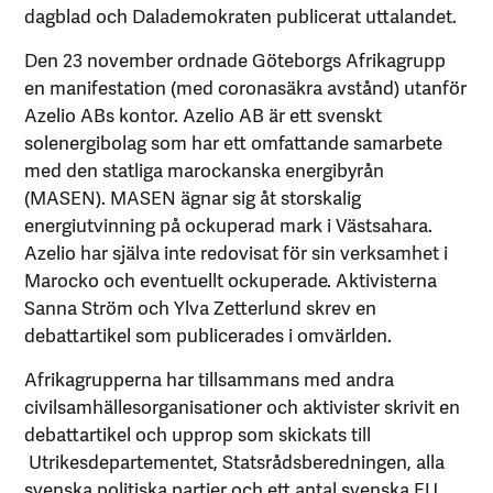
dagblad och Dalademokraten publicerat uttalandet.
Den 23 november ordnade Göteborgs Afrikagrupp
en manifestation (med coronasäkra avstånd) utanför
Azelio ABs kontor. Azelio AB är ett svenskt
solenergibolag som har ett omfattande samarbete
med den statliga marockanska energibyrån
(MASEN). MASEN ägnar sig åt storskalig
energiutvinning på ockuperad mark i Västsahara.
Azelio har själva inte redovisat för sin verksamhet i
Marocko och eventuellt ockuperade. Aktivisterna
Sanna Ström och Ylva Zetterlund skrev en
debattartikel som publicerades i omvärlden.
Afrikagrupperna har tillsammans med andra
civilsamhällesorganisationer och aktivister skrivit en
debattartikel och upprop som skickats till
Utrikesdepartementet, Statsrådsberedningen, alla
svenska politiska partier och ett antal svenska EU