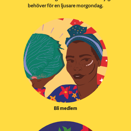
behöver för en ljusare morgondag.
Bli medlem