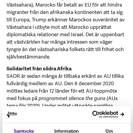
Västsahara), Marocko får betalt av EU för att hindra
migranter från den afrikanska kontinenten att ta sig
till Europa, Trump erkänner Marockos suveränitet av
Västsahara i utbyte mot att Marocko upprättat
diplomatiska relationer med Israel. Det är uppenbart
att västvärlden har många intressen som väger
tyngre än det västsahariska folkets rätt till frihet och
självbestämmande.
Solidaritet från södra Afrika
SADR är sedan många år tillbaka erkänt av AU tillika
fullvärdig medlem av AU. Den 6 december 2020
möttes ledare från 12 länder för ett AU-toppmöte
med fokus på
programmet silence the guns
(AUs
tema för 2020). Under mötet uttryckte samtliga
länder, inklusive samtliga länder som
Afrikagruppernas partnerorganisationer är
verksamma inom, solidaritet med Västsaharas kamp
Samtycke
Information
Om