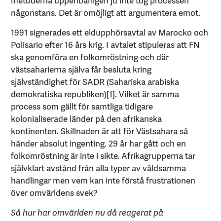
någonstans. Det är omöjligt att argumentera emot.
1991 signerades ett eldupphörsavtal av Marocko och
Polisario efter 16 års krig. I avtalet stipuleras att FN
ska genomföra en folkomröstning och där
västsaharierna själva får besluta kring
självständighet för SADR (Sahariska arabiska
demokratiska republiken)
[1]
. Vilket är samma
process som gällt för samtliga tidigare
kolonialiserade länder på den afrikanska
kontinenten. Skillnaden är att för Västsahara så
händer absolut ingenting. 29 år har gått och en
folkomröstning är inte i sikte. Afrikagrupperna tar
självklart avstånd från alla typer av våldsamma
handlingar men vem kan inte förstå frustrationen
över omvärldens svek?
Så hur har omvärlden nu då reagerat på