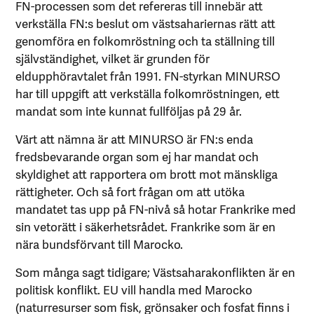
FN-processen som det refereras till innebär att
verkställa FN:s beslut om västsahariernas rätt att
genomföra en folkomröstning och ta ställning till
självständighet, vilket är grunden för
eldupphöravtalet från 1991. FN-styrkan MINURSO
har till uppgift att verkställa folkomröstningen, ett
mandat som inte kunnat fullföljas på 29 år.
Värt att nämna är att MINURSO är FN:s enda
fredsbevarande organ som ej har mandat och
skyldighet att rapportera om brott mot mänskliga
rättigheter. Och så fort frågan om att utöka
mandatet tas upp på FN-nivå så hotar Frankrike med
sin vetorätt i säkerhetsrådet. Frankrike som är en
nära bundsförvant till Marocko.
Som många sagt tidigare; Västsaharakonflikten är en
politisk konflikt. EU vill handla med Marocko
(naturresurser som fisk, grönsaker och fosfat finns i