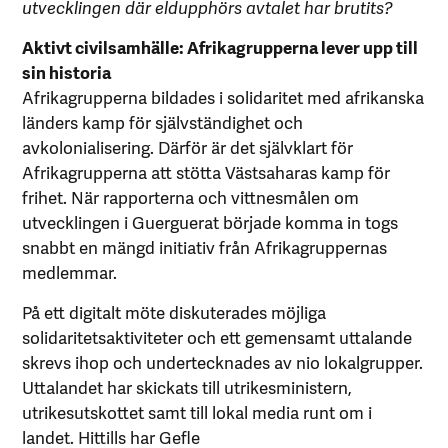
utvecklingen där eldupphörs avtalet har brutits?
Aktivt civilsamhälle: Afrikagrupperna lever upp till
sin historia
Afrikagrupperna bildades i solidaritet med afrikanska
länders kamp för självständighet och
avkolonialisering. Därför är det självklart för
Afrikagrupperna att stötta Västsaharas kamp för
frihet. När rapporterna och vittnesmålen om
utvecklingen i Guerguerat började komma in togs
snabbt en mängd initiativ från Afrikagruppernas
medlemmar.
På ett digitalt möte diskuterades möjliga
solidaritetsaktiviteter och ett gemensamt uttalande
skrevs ihop och undertecknades av nio lokalgrupper.
Uttalandet har skickats till utrikesministern,
utrikesutskottet samt till lokal media runt om i
landet. Hittills har Gefle