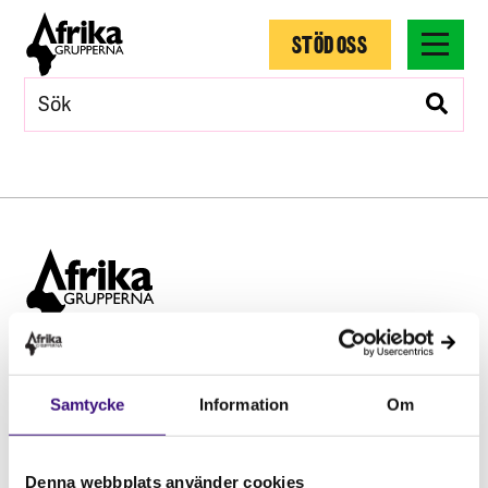
STÖD OSS
Hitta snabbt
Samtycke
Information
Om
STÖD OSS
Engagera dig
Vårt arbete
Denna webbplats använder cookies