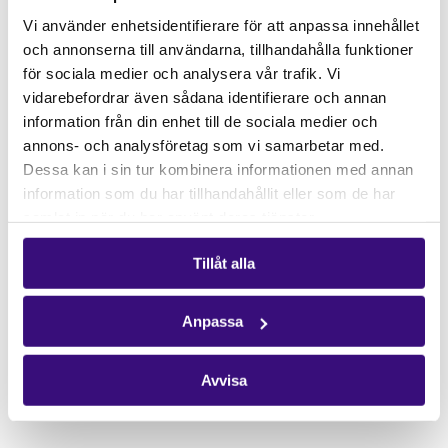
Gåvoshop
Vi använder enhetsidentifierare för att anpassa innehållet
och annonserna till användarna, tillhandahålla funktioner
Kontakta oss
för sociala medier och analysera vår trafik. Vi
Hitta kontaktperson
vidarebefordrar även sådana identifierare och annan
Pressrum
information från din enhet till de sociala medier och
annons- och analysföretag som vi samarbetar med.
Följ oss
Dessa kan i sin tur kombinera informationen med annan
Facebook
information som du har tillhandahållit eller som de har
samlat in när du har använt deras tjänster.
Instagram
Nyhetsbrev
Tillåt alla
Få vårt nyhetsbrev
Anpassa
Avvisa