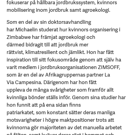
fokuserar på hållbara jordbrukssystem, kvinnors
mobilisering inom jordbruk samt agroekologi.
Som en del av sin doktorsavhandling
har Michaelin studerat hur kvinnors organisering i
Zimbabwe har främjat agroekologi och
därmed bidragit till att jordbruk mer
rättvist, klimatresilient och jämlikt. Hon har fått
inspiration till sitt fokusområde genom att själv ha
varit medlem i jordbruksorganisationen ZIMSOFF,
som är en del av Afrikagruppernas partner La
Via Campesina. Därigenom har hon fått
uppleva de många svårigheter som framför allt
kvinnliga bönder ställs inför. Genom sina studier har
hon funnit att på ena sidan finns
patriarkatet, som konstant sätter deras manliga
motsvarigheter i högre maktpositioner trots att
kvinnorna gör majoriteten av det manuella arbetet
på fälten, samt kväver deras röst i hemmet och