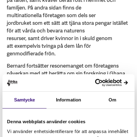
familjen. På andra sidan finns de
multinationella företagen som dels ser
jordbruket som ett sätt att tjäna stora pengar istället
för att vårda och bevara naturens
resurser, samt driver kvinnor in i skuld genom
att exempelvis tvinga på dem lån för
genmodifierade frön.
Bernard fortsätter resonemanget om företagens
påverkan med att berätta om sin forskning i Ghana
och hur framför allt unga jordbrukares mentalitet har
förändrats. “Varje bonde är en bonde”, säger
han, men skillnaden har ändå blivit tydlig. Äldre
Samtycke
Information
Om
bönder, som hållt på i decennier, ser oftare
jordbruket som inte bara ett hantverk utan ett
livsverk, något man ägnat sitt liv åt att bemästra och
Denna webbplats använder cookies
vara stolt över. Samtidigt har
Vi använder enhetsidentifierare för att anpassa innehållet
den yngre generationen inte samma relation till