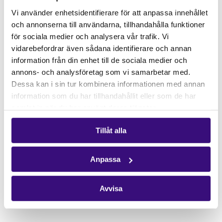
Gåvoshop
Vi använder enhetsidentifierare för att anpassa innehållet
och annonserna till användarna, tillhandahålla funktioner
Kontakta oss
för sociala medier och analysera vår trafik. Vi
Hitta kontaktperson
vidarebefordrar även sådana identifierare och annan
Pressrum
information från din enhet till de sociala medier och
annons- och analysföretag som vi samarbetar med.
Följ oss
Dessa kan i sin tur kombinera informationen med annan
Facebook
information som du har tillhandahållit eller som de har
samlat in när du har använt deras tjänster.
Instagram
Nyhetsbrev
Tillåt alla
Få vårt nyhetsbrev
Anpassa
Avvisa