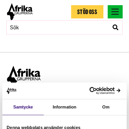
STÖD OSS
Hitta snabbt
Samtycke
Information
Om
STÖD OSS
Engagera dig
Vårt arbete
Denna webbplats använder cookies