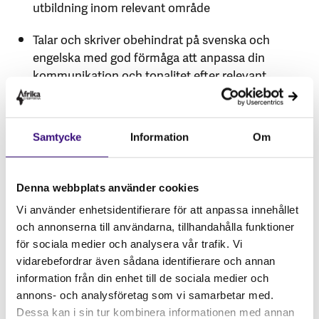
utbildning inom relevant område
Talar och skriver obehindrat på svenska och
engelska med god förmåga att anpassa din
kommunikation och tonalitet efter relevant
målgrupp
Ansökan
Samtycke
Information
Om
Om du vill ansöka om praktik hos oss skickar du CV
och personligt brev (max 1 sida) till
Denna webbplats använder cookies
amanda.johansson@afrikagrupperna.se.
Vi använder enhetsidentifierare för att anpassa innehållet
Sista ansökningsdag är den 20 november 2024.
och annonserna till användarna, tillhandahålla funktioner
för sociala medier och analysera vår trafik. Vi
Praktiken är oavlönad, sker på heltid och är placerad
vidarebefordrar även sådana identifierare och annan
i Stockholm. Praktiken börjar med en
information från din enhet till de sociala medier och
introduktionsvecka i januari 2025 och avslutas efter
annons- och analysföretag som vi samarbetar med.
överenskommelse i juni.
Dessa kan i sin tur kombinera informationen med annan